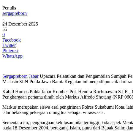
Penulis
sergapreborn
-
24 Desember 2025
55
0
Facebook
Twitter
Pinterest
WhatsApp
Sergapreborn
Jabar
Upacara Pelantikan dan Pengambilan Sumpah Pen
M. Jasin SPN Polda Jawa Barat. Kegiatan ini menjadi puncak dari ra
Kabid Humas Polda Jabar Kombes Pol. Hendra Rochmawan S.I.K., M.H 
Penghargaan pertama diraih oleh Markus Alfredo Shotang (NRP 06080
Markus merupakan siswa asal pengiriman Polres Sukabumi Kota, lahi
latar belakang pekerjaan orang tua sebagai wiraswasta.
Sementara itu, penghargaan kelulusan nilai tertinggi pada aspek Me
pada 18 Desember 2004, beragama Islam, putra dari Bapak Salim dan