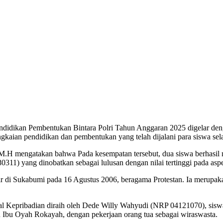
didikan Pembentukan Bintara Polri Tahun Anggaran 2025 digelar den
ngkaian pendidikan dan pembentukan yang telah dijalani para siswa se
mengatakan bahwa Pada kesempatan tersebut, dua siswa berhasil mera
311) yang dinobatkan sebagai lulusan dengan nilai tertinggi pada a
r di Sukabumi pada 16 Agustus 2006, beragama Protestan. Ia merupak
ntal Kepribadian diraih oleh Dede Willy Wahyudi (NRP 04121070), sis
 Ibu Oyah Rokayah, dengan pekerjaan orang tua sebagai wiraswasta.