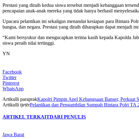
Prestasi yang diraih kedua siswa tersebut menjadi kebanggaan tersend
pencapaian anak-anak mereka yang tidak hanya berhasil menyelesaikan 
Upacara pelantikan ini sekaligus menandai kesiapan para Bintara Pol
bangsa, dan negara. Prestasi yang diraih diharapkan dapat menjadi mo
“Kami bersyukur dan mengucapkan terima kasih kepada Kapolda Jabar 
siswa peraih nilai tertinggi.
YN
Facebook
Twitter
Pinterest
WhatsApp
Artikulli paraprak
Kapolri Pimpin Apel Kebangsaan Banser, Perkuat 
Artikulli tjetër
Pelantikan dan Pengambilan Sumpah Bintara Polri TA
ARTIKEL TERKAIT
DARI PENULIS
Jawa Barat