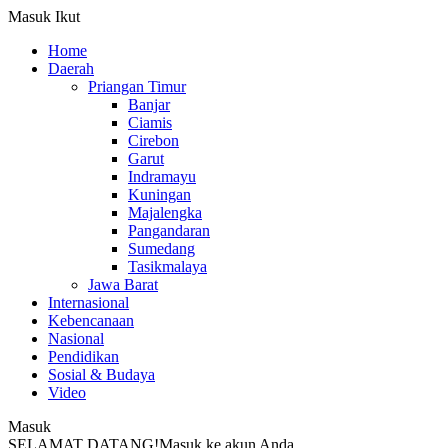
Masuk
Ikut
Home
Daerah
Priangan Timur
Banjar
Ciamis
Cirebon
Garut
Indramayu
Kuningan
Majalengka
Pangandaran
Sumedang
Tasikmalaya
Jawa Barat
Internasional
Kebencanaan
Nasional
Pendidikan
Sosial & Budaya
Video
Masuk
SELAMAT DATANG!
Masuk ke akun Anda