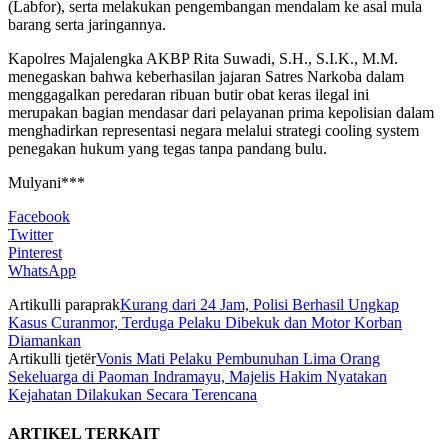
(Labfor), serta melakukan pengembangan mendalam ke asal mula
barang serta jaringannya.
Kapolres Majalengka AKBP Rita Suwadi, S.H., S.I.K., M.M.
menegaskan bahwa keberhasilan jajaran Satres Narkoba dalam
menggagalkan peredaran ribuan butir obat keras ilegal ini
merupakan bagian mendasar dari pelayanan prima kepolisian dalam
menghadirkan representasi negara melalui strategi cooling system
penegakan hukum yang tegas tanpa pandang bulu.
Mulyani***
Facebook
Twitter
Pinterest
WhatsApp
Artikulli paraprak
Kurang dari 24 Jam, Polisi Berhasil Ungkap
Kasus Curanmor, Terduga Pelaku Dibekuk dan Motor Korban
Diamankan
Artikulli tjetër
Vonis Mati Pelaku Pembunuhan Lima Orang
Sekeluarga di Paoman Indramayu, Majelis Hakim Nyatakan
Kejahatan Dilakukan Secara Terencana
ARTIKEL TERKAIT