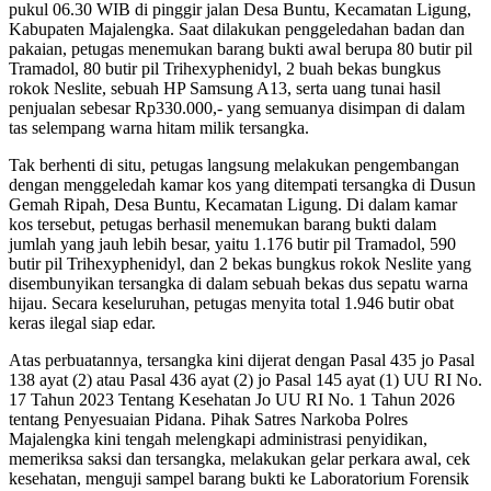
pukul 06.30 WIB di pinggir jalan Desa Buntu, Kecamatan Ligung,
Kabupaten Majalengka. Saat dilakukan penggeledahan badan dan
pakaian, petugas menemukan barang bukti awal berupa 80 butir pil
Tramadol, 80 butir pil Trihexyphenidyl, 2 buah bekas bungkus
rokok Neslite, sebuah HP Samsung A13, serta uang tunai hasil
penjualan sebesar Rp330.000,- yang semuanya disimpan di dalam
tas selempang warna hitam milik tersangka.
Tak berhenti di situ, petugas langsung melakukan pengembangan
dengan menggeledah kamar kos yang ditempati tersangka di Dusun
Gemah Ripah, Desa Buntu, Kecamatan Ligung. Di dalam kamar
kos tersebut, petugas berhasil menemukan barang bukti dalam
jumlah yang jauh lebih besar, yaitu 1.176 butir pil Tramadol, 590
butir pil Trihexyphenidyl, dan 2 bekas bungkus rokok Neslite yang
disembunyikan tersangka di dalam sebuah bekas dus sepatu warna
hijau. Secara keseluruhan, petugas menyita total 1.946 butir obat
keras ilegal siap edar.
Atas perbuatannya, tersangka kini dijerat dengan Pasal 435 jo Pasal
138 ayat (2) atau Pasal 436 ayat (2) jo Pasal 145 ayat (1) UU RI No.
17 Tahun 2023 Tentang Kesehatan Jo UU RI No. 1 Tahun 2026
tentang Penyesuaian Pidana. Pihak Satres Narkoba Polres
Majalengka kini tengah melengkapi administrasi penyidikan,
memeriksa saksi dan tersangka, melakukan gelar perkara awal, cek
kesehatan, menguji sampel barang bukti ke Laboratorium Forensik