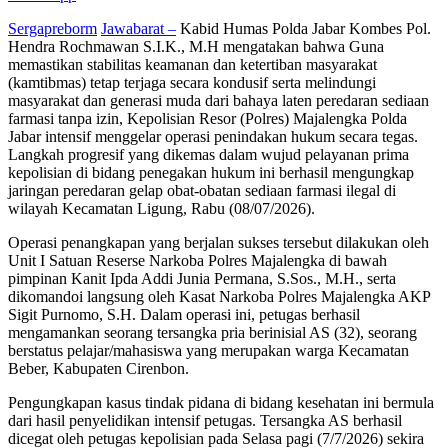
Sergapreborm
Jawabarat –
Kabid Humas Polda Jabar Kombes Pol.
Hendra Rochmawan S.I.K., M.H mengatakan bahwa Guna
memastikan stabilitas keamanan dan ketertiban masyarakat
(kamtibmas) tetap terjaga secara kondusif serta melindungi
masyarakat dan generasi muda dari bahaya laten peredaran sediaan
farmasi tanpa izin, Kepolisian Resor (Polres) Majalengka Polda
Jabar intensif menggelar operasi penindakan hukum secara tegas.
Langkah progresif yang dikemas dalam wujud pelayanan prima
kepolisian di bidang penegakan hukum ini berhasil mengungkap
jaringan peredaran gelap obat-obatan sediaan farmasi ilegal di
wilayah Kecamatan Ligung, Rabu (08/07/2026).
Operasi penangkapan yang berjalan sukses tersebut dilakukan oleh
Unit I Satuan Reserse Narkoba Polres Majalengka di bawah
pimpinan Kanit Ipda Addi Junia Permana, S.Sos., M.H., serta
dikomandoi langsung oleh Kasat Narkoba Polres Majalengka AKP
Sigit Purnomo, S.H. Dalam operasi ini, petugas berhasil
mengamankan seorang tersangka pria berinisial AS (32), seorang
berstatus pelajar/mahasiswa yang merupakan warga Kecamatan
Beber, Kabupaten Cirenbon.
Pengungkapan kasus tindak pidana di bidang kesehatan ini bermula
dari hasil penyelidikan intensif petugas. Tersangka AS berhasil
dicegat oleh petugas kepolisian pada Selasa pagi (7/7/2026) sekira