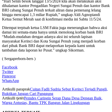
“Hari Senin besok tanggal 13/5/2024 kita akan melakukan aksi
dihalaman kantor Pengadilan Negeri Sungai Penuh dan kantor Bank
BRI cabang Sungai Penuh terkait aliran dana pemenang lelang
hingga mencapai 1,3 miliar Rupiah,” ungkap Aldi Agnopiandi
Ketua Semut Merah saat di konfirmasi media ini Sabtu 11/5/24.
Ditempat terpisah ketua LSM Fakta juga menerangkan bahwa aksi
damai ini semata-mata hanya untuk menolong korban bank BRI
“Mudah-mudahan dengan adanya aksi ini seluruh lapisan
masyarakat Kerinci dan Kota Sungai Penuh yang menjadi korban
dari pihak Bank BRI dapat melaporkan kepada kami untuk
tambahan data laporan ke Pusat.” ungkap Sikorman.
( Sergapreborn-bers )
Facebook
Twitter
Pinterest
WhatsApp
Artikulli paraprak
Cuitan Fadli Sudria Sebut Kerinci Terjadi Pungli,
Buktikan Jangan Cari Panggung
Artikulli tjetër
Pemdes Caringin Serap Dana Desa Dengan Baik,
Warga Antusias, Bantu TPK Bangun Jalan Lingkungan