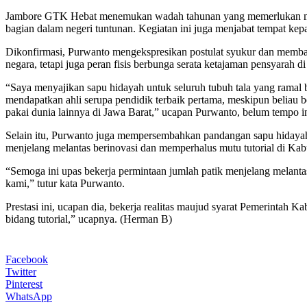
Jambore GTK Hebat menemukan wadah tahunan yang memerlukan menye
bagian dalam negeri tuntunan. Kegiatan ini juga menjabat tempat kep
Dikonfirmasi, Purwanto mengekspresikan postulat syukur dan membas
negara, tetapi juga peran fisis berbunga serata ketajaman pensyarah d
“Saya menyajikan sapu hidayah untuk seluruh tubuh tala yang ramal
mendapatkan ahli serupa pendidik terbaik pertama, meskipun beliau b
pakai dunia lainnya di Jawa Barat,” ucapan Purwanto, belum tempo in
Selain itu, Purwanto juga mempersembahkan pandangan sapu hidayah a
menjelang melantas berinovasi dan memperhalus mutu tutorial di Ka
“Semoga ini upas bekerja permintaan jumlah patik menjelang melantas 
kami,” tutur kata Purwanto.
Prestasi ini, ucapan dia, bekerja realitas maujud syarat Pemerintah
bidang tutorial,” ucapnya. (Herman B)
Facebook
Twitter
Pinterest
WhatsApp