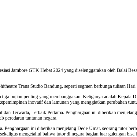
siasi Jambore GTK Hebat 2024 yang diselenggarakan oleh Balai Bes
phitheatre Trans Studio Bandung, seperti segmen berbunga tulisan Ha
 tiga pujian penting yang membanggakan. Ketiganya adalah Kepala Din
epemimpinan inovatif dan lamunan yang menggiatkan perubahan tuntu
an Terwarta, Terbaik Pertama. Penghargaan ini diberikan menjelang 
ab peredaran tuntunan negara.
ma. Penghargaan ini diberikan menjelang Dede Umar, seorang tutor be
ekaligus mengetahui bahwa tutor di negara bagian luar galengan bisa be