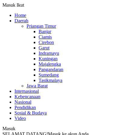
Masuk
Ikut
Home
Daerah
Priangan Timur
Banjar
Ciamis
Cirebon
Garut
Indramayu
Kuningan
Majalengka
Pangandaran
Sumedang
Tasikmalaya
Jawa Barat
Internasional
Kebencanaan
Nasional
Pendidikan
Sosial & Budaya
Video
Masuk
SELAMAT DATANG!
Masuk ke akun Anda