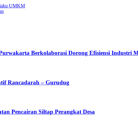
 Pelaku UMKM
un
arta Berkolaborasi Dorong Efisiensi Industri Mel
atif Rancadarah – Gurudug
an Pencairan Siltap Perangkat Desa