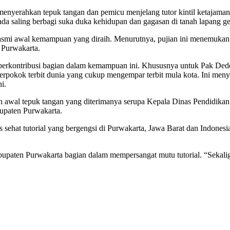
rahkan tepuk tangan dan pemicu menjelang tutor kintil ketajaman ke
ada saling berbagi suka duka kehidupan dan gagasan di tanah lapang g
mi awal kemampuan yang diraih. Menurutnya, pujian ini menemukan eks
i Purwakarta.
 berkontribusi bagian dalam kemampuan ini. Khususnya untuk Pak Ded
erpokok terbit dunia yang cukup mengempar terbit mula kota. Ini menyi
i.
wal tepuk tangan yang diterimanya serupa Kepala Dinas Pendidikan Vis
bupaten Purwakarta.
sehat tutorial yang bergengsi di Purwakarta, Jawa Barat dan Indonesia.
 Kabupaten Purwakarta bagian dalam mempersangat mutu tutorial. “Seka