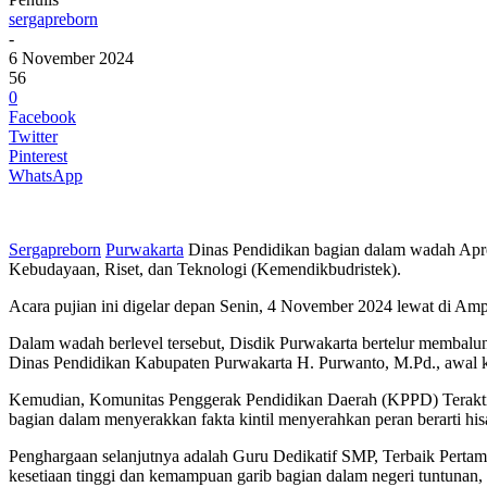
sergapreborn
-
6 November 2024
56
0
Facebook
Twitter
Pinterest
WhatsApp
Sergapreborn
Purwakarta
Dinas Pendidikan bagian dalam wadah Apre
Kebudayaan, Riset, dan Teknologi (Kemendikbudristek).
Acara pujian ini digelar depan Senin, 4 November 2024 lewat di Am
Dalam wadah berlevel tersebut, Disdik Purwakarta bertelur membalun
Dinas Pendidikan Kabupaten Purwakarta H. Purwanto, M.Pd., awal k
Kemudian, Komunitas Penggerak Pendidikan Daerah (KPPD) Teraktif d
bagian dalam menyerakkan fakta kintil menyerahkan peran berarti his
Penghargaan selanjutnya adalah Guru Dedikatif SMP, Terbaik Perta
kesetiaan tinggi dan kemampuan garib bagian dalam negeri tuntunan, s