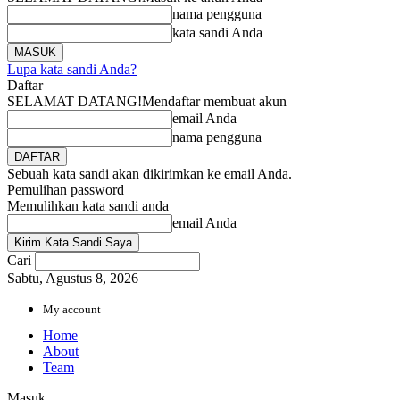
nama pengguna
kata sandi Anda
Lupa kata sandi Anda?
Daftar
SELAMAT DATANG!
Mendaftar membuat akun
email Anda
nama pengguna
Sebuah kata sandi akan dikirimkan ke email Anda.
Pemulihan password
Memulihkan kata sandi anda
email Anda
Cari
Sabtu, Agustus 8, 2026
My account
Home
About
Team
Masuk