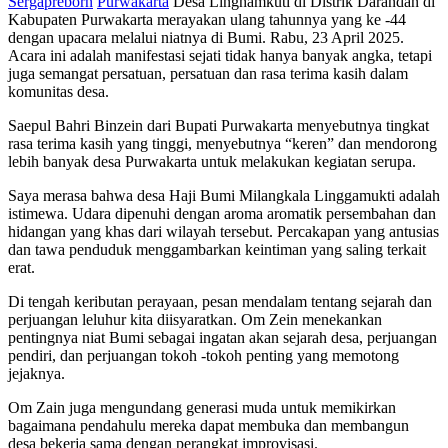
Sergapreborn
Purwakarta
Desa Linghamkuti di Distrik Darandan di
Kabupaten Purwakarta merayakan ulang tahunnya yang ke -44
dengan upacara melalui niatnya di Bumi. Rabu, 23 April 2025.
Acara ini adalah manifestasi sejati tidak hanya banyak angka, tetapi
juga semangat persatuan, persatuan dan rasa terima kasih dalam
komunitas desa.
Saepul Bahri Binzein dari Bupati Purwakarta menyebutnya tingkat
rasa terima kasih yang tinggi, menyebutnya “keren” dan mendorong
lebih banyak desa Purwakarta untuk melakukan kegiatan serupa.
Saya merasa bahwa desa Haji Bumi Milangkala Linggamukti adalah
istimewa. Udara dipenuhi dengan aroma aromatik persembahan dan
hidangan yang khas dari wilayah tersebut. Percakapan yang antusias
dan tawa penduduk menggambarkan keintiman yang saling terkait
erat.
Di tengah keributan perayaan, pesan mendalam tentang sejarah dan
perjuangan leluhur kita diisyaratkan. Om Zein menekankan
pentingnya niat Bumi sebagai ingatan akan sejarah desa, perjuangan
pendiri, dan perjuangan tokoh -tokoh penting yang memotong
jejaknya.
Om Zain juga mengundang generasi muda untuk memikirkan
bagaimana pendahulu mereka dapat membuka dan membangun
desa bekerja sama dengan perangkat improvisasi.