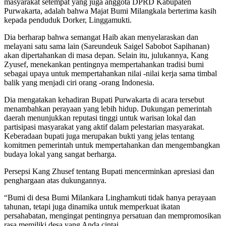
masyarakat setempat yang juga anggota DPRD Kabupaten
Purwakarta, adalah bahwa Majat Bumi Milangkala berterima kasih
kepada penduduk Dorker, Linggamukti.
Dia berharap bahwa semangat Haib akan menyelaraskan dan
melayani satu sama lain (Sareundeuk Saigel Sabobot Sapihanan)
akan dipertahankan di masa depan. Selain itu, julukannya, Kang
Zyusef, menekankan pentingnya mempertahankan tradisi bumi
sebagai upaya untuk mempertahankan nilai -nilai kerja sama timbal
balik yang menjadi ciri orang -orang Indonesia.
Dia mengatakan kehadiran Bupati Purwakarta di acara tersebut
menambahkan perayaan yang lebih hidup. Dukungan pemerintah
daerah menunjukkan reputasi tinggi untuk warisan lokal dan
partisipasi masyarakat yang aktif dalam pelestarian masyarakat.
Keberadaan bupati juga merupakan bukti yang jelas tentang
komitmen pemerintah untuk mempertahankan dan mengembangkan
budaya lokal yang sangat berharga.
Persepsi Kang Zhusef tentang Bupati mencerminkan apresiasi dan
penghargaan atas dukungannya.
“Bumi di desa Bumi Milankara Linghamkuti tidak hanya perayaan
tahunan, tetapi juga dinamika untuk memperkuat ikatan
persahabatan, mengingat pentingnya persatuan dan mempromosikan
rasa memiliki desa yang Anda cintai.