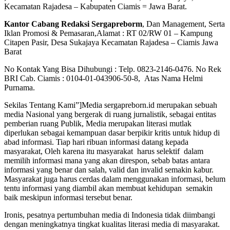
Kecamatan Rajadesa – Kabupaten Ciamis = Jawa Barat.
Kantor Cabang Redaksi Sergapreborm
, Dan Management, Serta
Iklan Promosi & Pemasaran,Alamat : RT 02/RW 01 – Kampung
Citapen Pasir, Desa Sukajaya Kecamatan Rajadesa – Ciamis Jawa
Barat
No Kontak Yang Bisa Dihubungi : Telp. 0823-2146-0476. No Rek
BRI Cab. Ciamis : 0104-01-043906-50-8, Atas Nama Helmi
Purnama.
Sekilas Tentang Kami”]Media sergapreborn.id merupakan sebuah
media Nasional yang bergerak di ruang jurnalistik, sebagai entitas
pemberian ruang Publik, Media merupakan literasi mutlak
diperlukan sebagai kemampuan dasar berpikir kritis untuk hidup di
abad informasi. Tiap hari ribuan informasi datang kepada
masyarakat, Oleh karena itu masyarakat harus selektif dalam
memilih informasi mana yang akan direspon, sebab batas antara
informasi yang benar dan salah, valid dan invalid semakin kabur.
Masyarakat juga harus cerdas dalam menggunakan informasi, belum
tentu informasi yang diambil akan membuat kehidupan semakin
baik meskipun informasi tersebut benar.
Ironis, pesatnya pertumbuhan media di Indonesia tidak diimbangi
dengan meningkatnya tingkat kualitas literasi media di masyarakat.