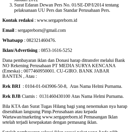
Surat Edaran Dewan Pers No. 01/SE-DP/I/2014 tentang
pelaksanaan UU Pers dan Standar Perusahaan Pers.
Kontak redaksi
: www.sergapreborn.id
Email
: sergapreborn@gmail.com
Whatsapp
: 082321460476.
Iklan/Advertising
: 0853-1616-5252
Dana pembayaran iklan dan Donasi harap ditransfer melalui Bank
NO Rekening Perusahaan PT MEDIA SURYA KENCANA
(Emeska) ; 0077460950001. CU-GIRO. BANK JABAR
BANTEN , Atau :
Rek BRI
: 0104-01-043906-50-8, Atas Nama Helmi Purnama.
Rek BJB
Ciamis : 0131460430100 Atas Nama Helmi Purnama.
Bila KTA dan Surat Tugas Hilang bagi yang nenemukan nya harap
diserahkan langsung Pimp.Perusahaan atau kepada
Wartawan/marketing www.sergapreborn.id Pemasangan Iklan
setelah terjadi kesepakatan dengan pemasang iklan.