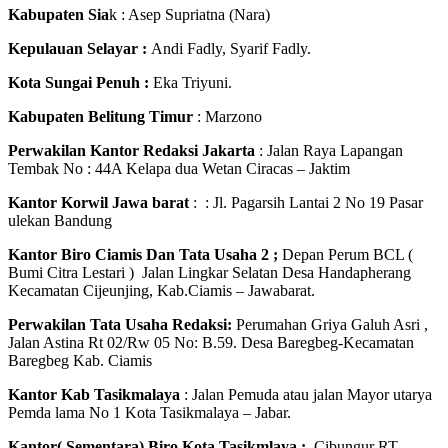
Kabupaten Sia
k : Asep Supriatna (Nara)
Kepulauan Selayar :
Andi Fadly, Syarif Fadly.
Kota Sungai Penuh :
Eka Triyuni.
Kabupaten Belitung Timur
: Marzono
Perwakilan Kantor Redaksi Jakarta
: Jalan Raya Lapangan
Tembak No : 44A Kelapa dua Wetan Ciracas – Jaktim
Kantor Korwil Jawa barat
: : Jl. Pagarsih Lantai 2 No 19 Pasar
ulekan Bandung
Kantor Biro Ciamis Dan Tata Usaha 2 ;
Depan Perum BCL (
Bumi Citra Lestari ) Jalan Lingkar Selatan Desa Handapherang
Kecamatan Cijeunjing, Kab.Ciamis – Jawabarat.
Perwakilan Tata Usaha Redaksi:
Perumahan Griya Galuh Asri ,
Jalan Astina Rt 02/Rw 05 No: B.59. Desa Baregbeg-Kecamatan
Baregbeg Kab. Ciamis
Kantor Kab Tasikmalaya
: Jalan Pemuda atau jalan Mayor utarya
Pemda lama No 1 Kota Tasikmalaya – Jabar.
Kantor( Sementara) Biro Kota Tasikmlaya :
Cibungur RT