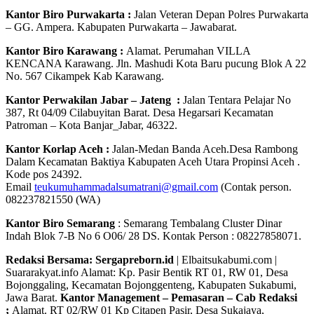
Kantor Biro Purwakarta :
Jalan Veteran Depan Polres Purwakarta
– GG. Ampera. Kabupaten Purwakarta – Jawabarat.
Kantor Biro Karawang :
Alamat. Perumahan VILLA
KENCANA Karawang. Jln. Mashudi Kota Baru pucung Blok A 22
No. 567 Cikampek Kab Karawang.
Kantor Perwakilan Jabar – Jateng :
Jalan Tentara Pelajar No
387, Rt 04/09 Cilabuyitan Barat. Desa Hegarsari Kecamatan
Patroman – Kota Banjar_Jabar, 46322.
Kantor Korlap Aceh :
Jalan-Medan Banda Aceh.Desa Rambong
Dalam Kecamatan Baktiya Kabupaten Aceh Utara Propinsi Aceh .
Kode pos 24392.
Email
teukumuhammadalsumatrani@gmail.com
(Contak person.
082237821550 (WA)
Kantor Biro Semarang
: Semarang Tembalang Cluster Dinar
Indah Blok 7-B No 6 O06/ 28 DS. Kontak Person : 08227858071.
Redaksi Bersama: Sergapreborn.id
| Elbaitsukabumi.com |
Suararakyat.info Alamat: Kp. Pasir Bentik RT 01, RW 01, Desa
Bojonggaling, Kecamatan Bojonggenteng, Kabupaten Sukabumi,
Jawa Barat.
Kantor Management – Pemasaran – Cab Redaksi
;
Alamat. RT 02/RW 01 Kp Citapen Pasir, Desa Sukajaya,