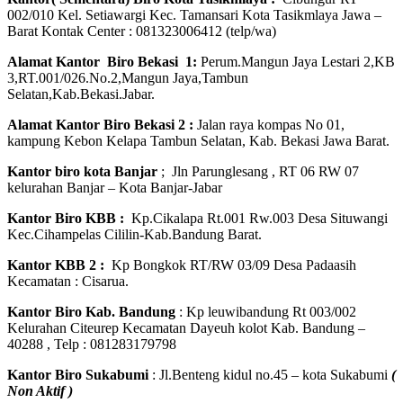
002/010 Kel. Setiawargi Kec. Tamansari Kota Tasikmlaya Jawa –
Barat Kontak Center : 081323006412 (telp/wa)
Alamat Kantor Biro Bekasi 1:
Perum.Mangun Jaya Lestari 2,KB
3,RT.001/026.No.2,Mangun Jaya,Tambun
Selatan,Kab.Bekasi.Jabar.
Alamat Kantor Biro Bekasi 2 :
Jalan raya kompas No 01,
kampung Kebon Kelapa Tambun Selatan, Kab. Bekasi Jawa Barat.
Kantor biro kota Banjar
; Jln Parunglesang , RT 06 RW 07
kelurahan Banjar – Kota Banjar-Jabar
Kantor Biro KBB :
Kp.Cikalapa Rt.001 Rw.003 Desa Situwangi
Kec.Cihampelas Cililin-Kab.Bandung Barat.
Kantor KBB 2 :
Kp Bongkok RT/RW 03/09 Desa Padaasih
Kecamatan : Cisarua.
Kantor Biro Kab. Bandung
: Kp leuwibandung Rt 003/002
Kelurahan Citeurep Kecamatan Dayeuh kolot Kab. Bandung –
40288 , Telp : 081283179798
Kantor Biro Sukabumi
: Jl.Benteng kidul no.45 – kota Sukabumi
(
Non Aktif )