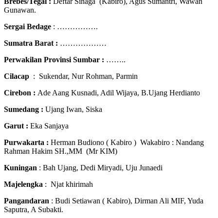
Brebes/Tegal :
Deftar Sinaga (Kabiro), Agus Sumantri, Wawan
Gunawan.
Sergai Bedage
: …………….
Sumatra Barat :
………………
Perwakilan Provinsi Sumbar :
……..
Cilacap
: Sukendar, Nur Rohman, Parmin
Cirebon :
Ade Aang Kusnadi, Adil Wijaya, B.Ujang Herdianto
Sumedang :
Ujang Iwan, Siska
Garut :
Eka Sanjaya
Purwakarta :
Herman Budiono ( Kabiro ) Wakabiro : Nandang
Rahman Hakim SH.,MM (Mr KIM)
Kuningan
: Bah Ujang, Dedi Miryadi, Uju Junaedi
Majelengka
: Njat khirimah
Pangandaran
: Budi Setiawan ( Kabiro), Dirman Ali MIF, Yuda
Saputra, A Subakti.