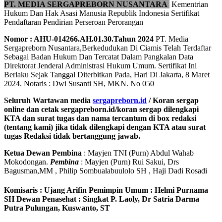
PT. MEDIA SERGAPREBORN NUSANTARA
Kementrian
Hukum Dan Hak Asasi Manusia Republik Indonesia Sertifikat
Pendaftaran Pendirian Perseroan Perorangan
Nomor : AHU-014266.AH.01.30.Tahun 2024
PT. Media
Sergapreborn Nusantara,Berkedudukan Di Ciamis Telah Terdaftar
Sebagai Badan Hukum Dan Tercatat Dalam Pangkalan Data
Direktorat Jenderal Administrasi Hukum Umum. Sertifikat Ini
Berlaku Sejak Tanggal Diterbitkan Pada, Hari Di Jakarta, 8 Maret
2024. Notaris : Dwi Susanti SH, MKN. No 050
Seluruh Wartawan media
sergapreborn.id
/ Koran sergap
online dan cetak sergapreborn.id/koran sergap dilengkapi
KTA dan surat tugas dan nama tercantum di box redaksi
(tentang kami) jika tidak dilengkapi dengan KTA atau surat
tugas Redaksi tidak bertanggung jawab.
Ketua Dewan Pembina
: Mayjen TNI (Purn) Abdul Wahab
Mokodongan.
Pembina
: Mayjen (Purn) Rui Sakui, Drs
Bagusman,MM , Philip Sombualabuulolo SH , Haji Dadi Rosadi
Komisaris
: Ujang Arifin
Pemimpin Umum :
Helmi Purnama
SH
Dewan Penasehat :
Singkat P. Laoly, Dr Satria Darma
Putra Pulungan, Kuswanto, ST