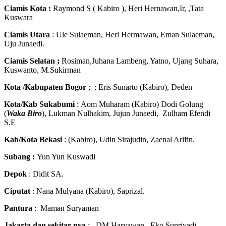
Ciamis Kota :
Raymond S ( Kabiro ), Heri Hernawan,Ir, ,Tata
Kuswara
Ciamis Utara
: Ule Sulaeman, Heri Hermawan, Eman Sulaeman,
Uju Junaedi.
Ciamis Selatan ;
Rosiman,Juhana Lambeng, Yatno, Ujang Suhara,
Kuswanto, M.Sukirman
Kota /Kabupaten Bogor
; : Eris Sunarto (Kabiro), Deden
Kota/Kab Sukabumi
: Aom Muharam (Kabiro) Dodi Golung
(
Waka Biro
), Lukman Nulhakim, Jujun Junaedi, Zulham Efendi
S.E
Kab/Kota Bekasi
: (Kabiro), Udin Sirajudin, Zaenal Arifin.
Subang :
Yun Yun Kuswadi
Depok
: Didit SA.
Ciputat
: Nana Mulyana (Kabiro), Saprizal.
Pantura
: Maman Suryaman
Jakarta dan sekitar nya
: DM Haryawan , Eko Supriyadi,