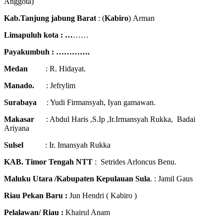
Anggota)
Kab.Tanjung jabung Barat
: (
Kabiro
) Arman
Limapuluh kota : …
……
Payakumbuh : ………….
Medan
: R. Hidayat.
Manado.
: Jefrylim
Surabaya
: Yudi Firmansyah, Iyan gamawan.
Makasar
: Abdul Haris ,S.Ip ,Ir.Irmansyah Rukka, Badai
Ariyana
Sulsel
: Ir. Imansyah Rukka
KAB. Timor Tengah NTT
: Setrides Arloncus Benu.
Maluku Utara /Kabupaten Kepulauan Sula
. : Jamil Gaus
Riau Pekan Baru :
Jun Hendri ( Kabiro )
Pelalawan/ Riau :
Khairul Anam