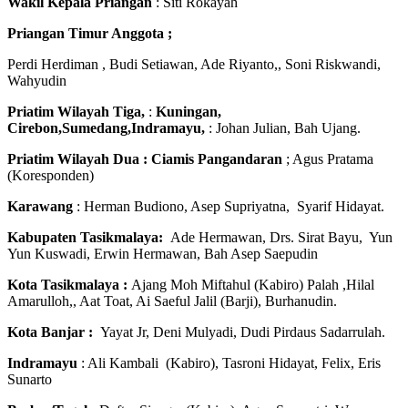
Wakil Kepala Priangan
: Siti Rokayah
Priangan Timur Anggota ;
Perdi Herdiman , Budi Setiawan, Ade Riyanto,, Soni Riskwandi,
Wahyudin
Priatim Wilayah Tiga,
:
Kuningan,
Cirebon,Sumedang,Indramayu,
: Johan Julian, Bah Ujang.
Priatim Wilayah Dua : Ciamis Pangandaran
; Agus Pratama
(Koresponden)
Karawang
: Herman Budiono, Asep Supriyatna, Syarif Hidayat.
Kabupaten Tasikmalaya:
Ade Hermawan, Drs. Sirat Bayu, Yun
Yun Kuswadi, Erwin Hermawan, Bah Asep Saepudin
Kota Tasikmalaya :
Ajang Moh Miftahul (Kabiro) Palah ,Hilal
Amarulloh,, Aat Toat, Ai Saeful Jalil (Barji), Burhanudin.
Kota Banjar :
Yayat Jr, Deni Mulyadi, Dudi Pirdaus Sadarrulah.
Indramayu
: Ali Kambali (Kabiro), Tasroni Hidayat, Felix, Eris
Sunarto