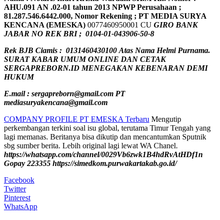
AHU.091 AN .02-01 tahun 2013 NPWP Perusahaan ;
81.287.546.6442.000, Nomor Rekening ; PT MEDIA SURYA
KENCANA (EMESKA)
0077460950001 CU
GIRO
BANK
JABAR NO REK BRI ; 0104-01-043906-50-8
Rek BJB Ciamis : 0131460430100 Atas Nama Helmi Purnama.
SURAT KABAR UMUM ONLINE DAN CETAK
SERGAPREBORN.ID MENEGAKAN KEBENARAN DEMI
HUKUM
E.mail : sergapreborn@gmail.com
PT
mediasuryakencana@gmail.com
COMPANY PROFILE PT EMESKA Terbaru
Mengutip
perkembangan terkini soal isu global, terutama Timur Tengah yang
lagi memanas. Beritanya bisa dikutip dan mencantumkan Sputnik
sbg sumber berita. Lebih original lagi lewat WA Chanel.
https://whatsapp.com/channel/0029Vb6zwk1B4hdRvAtHDf1n
Gopay 223355
https://simedkom.purwakartakab.go.id/
Facebook
Twitter
Pinterest
WhatsApp