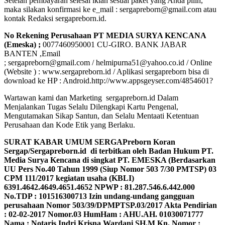
Setelah pembayaran selesai iklan sesuai paket yang Anda pilih,
maka silakan konfirmasi ke e_mail : sergapreborn@gmail.com atau
kontak Redaksi sergapreborn.id.
No Rekening Perusahaan PT MEDIA SURYA KENCANA
(Emeska) ;
0077460950001 CU-GIRO. BANK JABAR
BANTEN ,Email
; sergapreborn@gmail.com / helmipurna51@yahoo.co.id / Online
(Website ) : www.sergapreborn.id / Aplikasi sergapreborn bisa di
download ke HP : Android.http://www.appsgeyser.com/4854601?
Wartawan kami dan Marketing sergapreborn.id Dalam
Menjalankan Tugas Selalu Dilengkapi Kartu Pengenal,
Mengutamakan Sikap Santun, dan Selalu Mentaati Ketentuan
Perusahaan dan Kode Etik yang Berlaku.
SURAT KABAR UMUM SERGAPreborn Koran
Sergap/Sergapreborn.id di terbitkan oleh Badan Hukum PT.
Media Surya Kencana di singkat PT. EMESKA (Berdasarkan
UU Pers No.40 Tahun 1999 (Siup Nomor 503 7/30 PMTSP) 03
CPM 111/2017 kegiatan usaha (KBLI)
6391.4642.4649.4651.4652 NPWP : 81.287.546.6.442.000
No.TDP : 101516300713 Izin undang-undang gangguan
perusahaan Nomor 503/39/DPMPTSP.03/2017 Akta Pendirian
: 02-02-2017 Nomor.03 HumHam : AHU.AH. 01030071777
Nama : Notaris Indri Krisna Wardani SH.M Kn. Nomor :