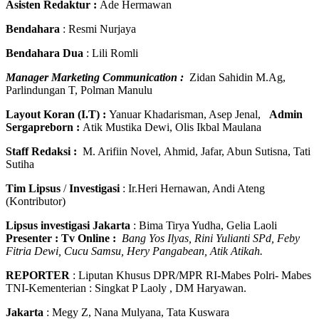
Asisten Redaktur :
Ade Hermawan
Bendahara
: Resmi Nurjaya
Bendahara Dua
: Lili Romli
Manager Marketing Communication :
Zidan Sahidin M.Ag,
Parlindungan T, Polman Manulu
Layout Koran (I.T) :
Yanuar Khadarisman, Asep Jenal,
Admin
Sergapreborn :
Atik Mustika Dewi, Olis Ikbal Maulana
Staff Redaksi :
M. Arifiin Novel, Ahmid, Jafar, Abun Sutisna, Tati
Sutiha
Tim Lipsus
/
Investigasi
: Ir.Heri Hernawan, Andi Ateng
(Kontributor)
Lipsus investigasi Jakarta
: Bima Tirya Yudha, Gelia Laoli
Presenter : Tv Online :
Bang Yos Ilyas, Rini Yulianti SPd, Feby
Fitria Dewi, Cucu Samsu, Hery Pangabean, Atik Atikah.
REPORTER
: Liputan Khusus DPR/MPR RI-Mabes Polri- Mabes
TNI-Kementerian : Singkat P Laoly , DM Haryawan.
Jakarta
: Megy Z, Nana Mulyana, Tata Kuswara