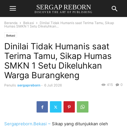
SERGAP REBORN
DISCOVER THE ART OF PUBLISHING
Beranda
Bekasi
Dinilai Tidak Humanis saat Terima Tamu, Sikap
Humas SMKN 1 Setu Dikeluhkan...
Bekasi
Dinilai Tidak Humanis saat
Terima Tamu, Sikap Humas
SMKN 1 Setu Dikeluhkan
Warga Burangkeng
415
0
Penulis
sergapreborn
-
6 Juli 2026
Sergapreborn.
Bekasi ~
Sikap yang ditunjukkan oleh