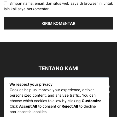
Simpan nama, email, dan situs web saya di browser ini untuk
lain kali saya berkomentar.
TENTANG KAMI
Sergapreborn merupakan sebuah Media Nasional yang
We respect your privacy
bergerak di ruang jurnalistik, sebagai entitas pemberian
Cookies help us improve your experience, deliver
ruang Publik, Media merupakan literasi mutlak diperlukan
personalized content, and analyze traffic. You can
sebagai kemampuan dasar berpikir kritis untuk hidup di
choose which cookies to allow by clicking
Customize
.
abad informasi.
Click
Accept All
to consent or
Reject All
to decline
non-essential cookies.
Hubungi kami:
contact@sergapreborn.id