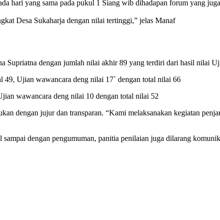
r, pada hari yang sama pada pukul 1 Siang wib dihadapan forum yang j
kat Desa Sukaharja dengan nilai tertinggi,” jelas Manaf
 Supriatna dengan jumlah nilai akhir 89 yang terdiri dari hasil nilai U
 49, Ujian wawancara deng nilai 17` dengan total nilai 66
jian wawancara deng nilai 10 dengan total nilai 52
kan dengan jujur dan transparan. “Kami melaksanakan kegiatan penjarin
soal sampai dengan pengumuman, panitia penilaian juga dilarang komun