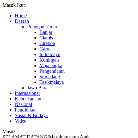
Masuk
Ikut
Home
Daerah
Priangan Timur
Banjar
Ciamis
Cirebon
Garut
Indramayu
Kuningan
Majalengka
Pangandaran
Sumedang
Tasikmalaya
Jawa Barat
Internasional
Kebencanaan
Nasional
Pendidikan
Sosial & Budaya
Video
Masuk
SELAMAT DATANG!
Masuk ke akun Anda