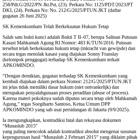
258/Pdt.G/2022/PN Jkt.Pst, (23). Perkara No: 1125/PDT/2023/PT
DKI, (24). Perkara No: No. 212/G/2025/PTUN.JKT (daftar
gugatan 26 Juni 2025)
SK Kemenkumham Telah Berkekuatan Hukum Tetap
Salah satu bukti kunci adalah Bukti T II–07, berupa Salinan Putusan
Kasasi Mahkamah Agung RI Nomor: 483 K/TUN/2016. Putusan
tersebut telah berkekuatan hukum tetap (inkracht van gewijsde) dan
secara tegas menolak kasasi yang diajukan Sonny Franslay
(kelompok penggugat) terhadap SK Kemenkumham terkait
APKOMINDO.
“Dengan demikian, gugatan terhadap SK Kemenkumham yang
kembali diajukan dalam perkara Nomor: 212/G/2025/PTUN.JKT
ini jelas tidak memiliki dasar hukum (niet ontvankelijk) dan
merupakan penyalahgunaan proses peradilan (abuse of process).
Karena materi pokoknya sudah diputus secara tetap oleh Mahkamah
Agung,” tegas Soegiharto Santoso, Ketua Umum DPP
APKOMINDO yang sah usai persidangan di Jakarta (9/9/2025).
Ia mengungkapkan, kontradiksi fatal dan rekayasa dokumen
“Munaslub 2015″
yang paling mencolok adalah kontradiksi absolut mengenai susunan
kepengurusan hasil “Munaslub 2 Februari 2015” yang diklaim pihak