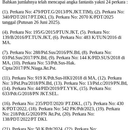
Bahkan jumlahnya telah mencapai angka fantastis yakni 24 perkara :
(1). Perkara No: 479/PDT.G/2013/PN.JKT.TIM), (2). Perkara No:
340/PDT/2017/PT.DKI, (3). Perkara No: 2070 K/PDT/2025
tanggal (Putusan 26 Juni 2025).
(4). Perkara No: 195/G/2015/PTUN.JKT, (5). Perkara No:
139/B/2016/PT.TUN.JKT, (6). Perkara No: 483 K/TUN/2016 di
MA.
(7). Perkara No: 288/Pid.Sus/2016/PN.Btl, (8). Perkara No:
03/Pid.Sus/2017/PN.Btl, (9). Perkara No: 144 K/PID.SUS/2018 di
MA, (10). Perkara No: 53/Pdt.Sus-Hak.
Cipta/2017/PN.Niaga.Jkt.Pst.
(11). Perkara No: 919 K/Pdt.Sus-HKI/2018 di MA, (12). Perkara
No: 3/Pid.Pra/2018/PN.Btl, (13). Perkara No: 13/Pid.c/2019/PN.Btl,
(14). Perkara No: 44/PID/2019/PT.YYK, (15). Perkara No:
633/Pdt.G/2018/PN JKT.SEL.
(16). Perkara No: 235/PDT/2020/ PT.DKI., (17). Perkara No: 430
K/PDT/2022, (18). Perkara No: 542 PK/Pdt/2023, (19). Perkara
No: 218/Pdt.G/2020/PN Jkt.Pst, (20). Perkara No:
138/PDT/2022/PT DKI.
(21). Perkara No: 50 K/Pdt/2024, (22). Perkara No: