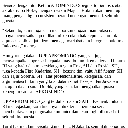
Senada dengan itu, Ketum AKOMINDO Soegiharto Santoso, atau
akrab disapa Hoky, mengaku yakin Majelis Hakim akan menutup
ruang penyalahgunaan sistem peradilan dengan menolak seluruh
gugatan.
“Selain itu, kami juga telah melaporkan dugaan manipulasi dan
upaya menyesatkan peradilan ini kepada pihak kepolisian untuk
diproses lebih lanjut, demi menjaga martabat dan integritas hukum di
Indonesia,” ujarnya.
Homy mengatakan, DPP APKOMINDO yang sah juga
menyampaikan apresiasi kepada kuasa hukum Kementerian Hukum
RI yang hadir dalam persidangan yaitu Erik, SH dan Rosida SH,
juga kepada Fitra Kadarina, SH., beserta tim, yaitu Afif Asmar, SH.
dan Tajus Sobirin, SH., atas profesionalisme, ketegasan, dan
argumentasi hukum yang kuat dalam surat Eksepsi dan Jawaban
maupun dalam surat Duplik, yang semakin menguatkan posisi
kepengurusan sah APKOMINDO.
DPP APKOMINDO yang terdaftar dalam SABH Kemenkumham
RI menegaskan, komitmennya untuk terus membina serta
memberdayakan pengusaha komputer dan teknologi informasi di
seluruh Indonesia.
Turut hadir dalam persidangan di PTUN Jakarta, sejumlah pengurus