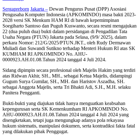
Sergapreborn
Jakarta –
Dewan Pengurus Pusat (DPP) Asosiasi
Pengusaha Komputer Indonesia (APKOMINDO) masa bakti 2023-
2028 versi SK Menkum HAM RI di bawah kepemimpinan
Soegiharto Santoso dan Puguh Kuswanto, secara resmi mengajukan
22 (dua puluh dua) bukti dalam persidangan di Pengadilan Tata
Usaha Negara (PTUN) Jakarta pada Selasa, (9/9/ 2025), dalam
perkara Nomor: 212/G/2025/PTUN.JKT., oleh Rudy Dermawan
Muliadi dan Suwandi Sutikno terhadap Menteri Hukum RI atas SK
KUMHAM RI APKOMINDO No. AHU-
0000923.AH.01.08.Tahun 2024 tanggal 4 Juli 2024.
Sidang dipimpin secara profesional oleh Majelis Hakim yang terdiri
atas Ridwan Akhir, SH., MH., sebagai Ketua Majelis, didampingi
Gugum Surya Gumilar, SH., MH. dan Haristov Aszadha, SH.
sebagai Anggota Majelis, serta Tri Bhakti Adi, S.H., M.H. selaku
Panitera Pengganti.
Bukti-bukti yang diajukan tidak hanya menguatkan keabsahan
kepengurusan serta SK Kemenkumham RI APKOMINDO No.
AHU-0000923.AH.01.08.Tahun 2024 tanggal 4 Juli 2024 yang
disengketakan, tetapi juga mengungkap adanya pola rekayasa
hukum sistematis, manipulasi dokumen, serta kontradiksi fakta fatal
yang dilakukan pihak Penggugat.