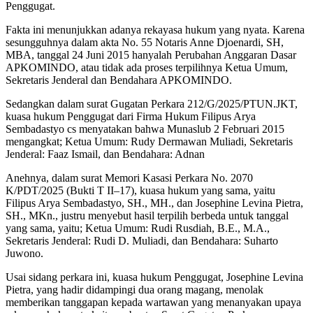
Penggugat.
Fakta ini menunjukkan adanya rekayasa hukum yang nyata. Karena
sesungguhnya dalam akta No. 55 Notaris Anne Djoenardi, SH,
MBA, tanggal 24 Juni 2015 hanyalah Perubahan Anggaran Dasar
APKOMINDO, atau tidak ada proses terpilihnya Ketua Umum,
Sekretaris Jenderal dan Bendahara APKOMINDO.
Sedangkan dalam surat Gugatan Perkara 212/G/2025/PTUN.JKT,
kuasa hukum Penggugat dari Firma Hukum Filipus Arya
Sembadastyo cs menyatakan bahwa Munaslub 2 Februari 2015
mengangkat; Ketua Umum: Rudy Dermawan Muliadi, Sekretaris
Jenderal: Faaz Ismail, dan Bendahara: Adnan
Anehnya, dalam surat Memori Kasasi Perkara No. 2070
K/PDT/2025 (Bukti T II–17), kuasa hukum yang sama, yaitu
Filipus Arya Sembadastyo, SH., MH., dan Josephine Levina Pietra,
SH., MKn., justru menyebut hasil terpilih berbeda untuk tanggal
yang sama, yaitu; Ketua Umum: Rudi Rusdiah, B.E., M.A.,
Sekretaris Jenderal: Rudi D. Muliadi, dan Bendahara: Suharto
Juwono.
Usai sidang perkara ini, kuasa hukum Penggugat, Josephine Levina
Pietra, yang hadir didampingi dua orang magang, menolak
memberikan tanggapan kepada wartawan yang menanyakan upaya