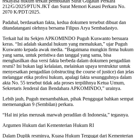
rekayasa hukum terkait pembuatan Surat Gugatan Perkara
212/G/2025/PTUN.JKT dan Surat Memori Kasasi Perkara No.
2070 K/PDT/2025.
Padahal, berdasarkan fakta, kedua dokumen tersebut dibuat dan
ditandatangani olehnya bersama Filipus Arya Sembadastyo.
Terkait hal itu Sekjen APKOMINDO Puguh Kuswanto bersuara
keras. “Ini adalah skandal hukum yang memalukan,” ujar Puguh
Kuswanto kepada awak media. “Bagaimana mungkin firma hukum
yang sama, untuk peristiwa dan tanggal yang sama, bisa
menghasilkan dua versi fakta berbeda dalam dokumen pengadilan
resmi? Ini bukan lagi kelalaian, melainkan upaya terstruktur untuk
menyesatkan pengadilan (obstructing the course of justice) dan jelas
melanggar etika profesi hukum, apalagi fakta sesungguhnya dalam
akta No. 55 tersebut tidak ada proses terpilihnya Ketua Umum,
Sekretaris Jenderal dan Bendahara APKOMINDO,” urainya.
Lebih jauh, Puguh menambahkan, pihak Penggugat bahkan sempat
memenangkan 9 (Sembilan) perkara.
“Hal ini jelas merusak marwah peradilan di Indonesia,” tegasnya.
Argumen Hukum dari Kementerian Hukum RI
Dalam Duplik resminya, Kuasa Hukum Tergugat dari Kementerian