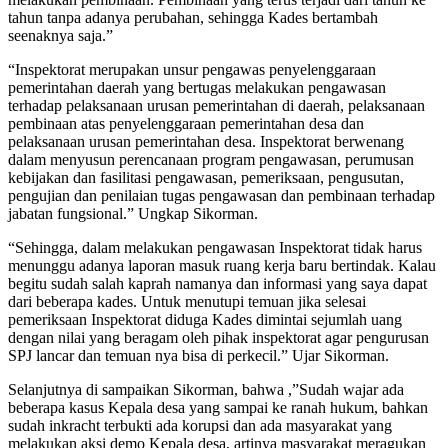
tahun tanpa adanya perubahan, sehingga Kades bertambah
seenaknya saja.”
“Inspektorat merupakan unsur pengawas penyelenggaraan
pemerintahan daerah yang bertugas melakukan pengawasan
terhadap pelaksanaan urusan pemerintahan di daerah, pelaksanaan
pembinaan atas penyelenggaraan pemerintahan desa dan
pelaksanaan urusan pemerintahan desa. Inspektorat berwenang
dalam menyusun perencanaan program pengawasan, perumusan
kebijakan dan fasilitasi pengawasan, pemeriksaan, pengusutan,
pengujian dan penilaian tugas pengawasan dan pembinaan terhadap
jabatan fungsional.” Ungkap Sikorman.
“Sehingga, dalam melakukan pengawasan Inspektorat tidak harus
menunggu adanya laporan masuk ruang kerja baru bertindak. Kalau
begitu sudah salah kaprah namanya dan informasi yang saya dapat
dari beberapa kades. Untuk menutupi temuan jika selesai
pemeriksaan Inspektorat diduga Kades dimintai sejumlah uang
dengan nilai yang beragam oleh pihak inspektorat agar pengurusan
SPJ lancar dan temuan nya bisa di perkecil.” Ujar Sikorman.
Selanjutnya di sampaikan Sikorman, bahwa ,”Sudah wajar ada
beberapa kasus Kepala desa yang sampai ke ranah hukum, bahkan
sudah inkracht terbukti ada korupsi dan ada masyarakat yang
melakukan aksi demo Kepala desa, artinya masyarakat meragukan