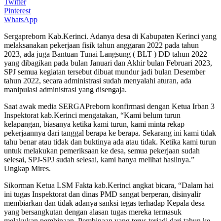
Twitter
Pinterest
WhatsApp
Sergapreborn Kab.Kerinci. Adanya desa di Kabupaten Kerinci yang
melaksanakan pekerjaan fisik tahun anggaran 2022 pada tahun
2023, ada juga Bantuan Tunai Langsung ( BLT ) DD tahun 2022
yang dibagikan pada bulan Januari dan Akhir bulan Februari 2023,
SPJ semua kegiatan tersebut dibuat mundur jadi bulan Desember
tahun 2022, secara administrasi sudah menyalahi aturan, ada
manipulasi administrasi yang disengaja.
Saat awak media SERGAPreborn konfirmasi dengan Ketua Irban 3
Inspektorat kab.Kerinci mengatakan, “Kami belum turun
kelapangan, biasanya ketika kami turun, kami minta rekap
pekerjaannya dari tanggal berapa ke berapa. Sekarang ini kami tidak
tahu benar atau tidak dan buktinya ada atau tidak. Ketika kami turun
untuk melakukan pemeriksaan ke desa, semua pekerjaan sudah
selesai, SPJ-SPJ sudah selesai, kami hanya melihat hasilnya.”
Ungkap Mires.
Sikorman Ketua LSM Fakta kab.Kerinci angkat bicara, “Dalam hai
ini tugas Inspektorat dan dinas PMD sangat berperan, disinyalir
membiarkan dan tidak adanya sanksi tegas terhadap Kepala desa
yang bersangkutan dengan alasan tugas mereka termasuk
melakukan pembinaan. Pembinaan yang terus terjadi dari tahun ke