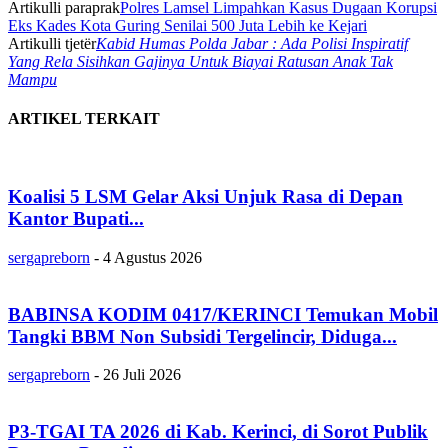
Artikulli paraprak
Polres Lamsel Limpahkan Kasus Dugaan Korupsi
Eks Kades Kota Guring Senilai 500 Juta Lebih ke Kejari
Artikulli tjetër
Kabid Humas Polda Jabar : Ada Polisi Inspiratif
Yang Rela Sisihkan Gajinya Untuk Biayai Ratusan Anak Tak
Mampu
ARTIKEL TERKAIT
Koalisi 5 LSM Gelar Aksi Unjuk Rasa di Depan
Kantor Bupati...
sergapreborn
-
4 Agustus 2026
BABINSA KODIM 0417/KERINCI Temukan Mobil
Tangki BBM Non Subsidi Tergelincir, Diduga...
sergapreborn
-
26 Juli 2026
P3-TGAI TA 2026 di Kab. Kerinci, di Sorot Publik