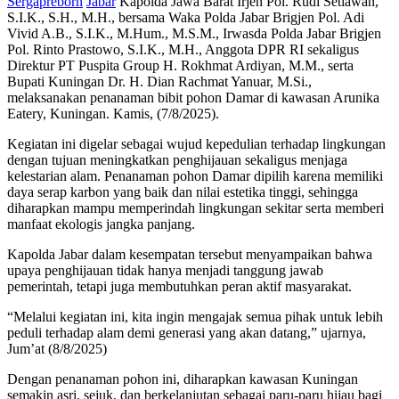
Sergapreborn
Jabar
Kapolda Jawa Barat Irjen Pol. Rudi Setiawan,
S.I.K., S.H., M.H., bersama Waka Polda Jabar Brigjen Pol. Adi
Vivid A.B., S.I.K., M.Hum., M.S.M., Irwasda Polda Jabar Brigjen
Pol. Rinto Prastowo, S.I.K., M.H., Anggota DPR RI sekaligus
Direktur PT Puspita Group H. Rokhmat Ardiyan, M.M., serta
Bupati Kuningan Dr. H. Dian Rachmat Yanuar, M.Si.,
melaksanakan penanaman bibit pohon Damar di kawasan Arunika
Eatery, Kuningan. Kamis, (7/8/2025).
Kegiatan ini digelar sebagai wujud kepedulian terhadap lingkungan
dengan tujuan meningkatkan penghijauan sekaligus menjaga
kelestarian alam. Penanaman pohon Damar dipilih karena memiliki
daya serap karbon yang baik dan nilai estetika tinggi, sehingga
diharapkan mampu memperindah lingkungan sekitar serta memberi
manfaat ekologis jangka panjang.
Kapolda Jabar dalam kesempatan tersebut menyampaikan bahwa
upaya penghijauan tidak hanya menjadi tanggung jawab
pemerintah, tetapi juga membutuhkan peran aktif masyarakat.
“Melalui kegiatan ini, kita ingin mengajak semua pihak untuk lebih
peduli terhadap alam demi generasi yang akan datang,” ujarnya,
Jum’at (8/8/2025)
Dengan penanaman pohon ini, diharapkan kawasan Kuningan
semakin asri, sejuk, dan berkelanjutan sebagai paru-paru hijau bagi