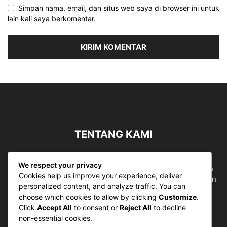
Simpan nama, email, dan situs web saya di browser ini untuk
lain kali saya berkomentar.
TENTANG KAMI
Sergapreborn merupakan sebuah Media Nasional yang
We respect your privacy
bergerak di ruang jurnalistik, sebagai entitas pemberian
Cookies help us improve your experience, deliver
ruang Publik, Media merupakan literasi mutlak diperlukan
personalized content, and analyze traffic. You can
sebagai kemampuan dasar berpikir kritis untuk hidup di
choose which cookies to allow by clicking
Customize
.
abad informasi.
Click
Accept All
to consent or
Reject All
to decline
non-essential cookies.
Hubungi kami:
contact@sergapreborn.id