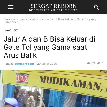
SERGAP REBORN
DISCOVER THE ART OF PUBLISHING
Beranda
Jawa Barat
Jalur A dan B Bisa Keluar di Gate Tol yang
Sama saat...
Jawa Barat
Jalur A dan B Bisa Keluar di
Gate Tol yang Sama saat
Arus Balik
73
0
Penulis
sergapreborn
-
29 Maret 2026