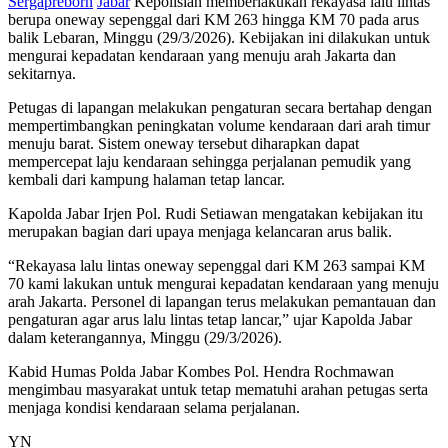
Sergapreborn
Jabar
Kepolisian memberlakukan rekayasa lalu lintas
berupa oneway sepenggal dari KM 263 hingga KM 70 pada arus
balik Lebaran, Minggu (29/3/2026). Kebijakan ini dilakukan untuk
mengurai kepadatan kendaraan yang menuju arah Jakarta dan
sekitarnya.
Petugas di lapangan melakukan pengaturan secara bertahap dengan
mempertimbangkan peningkatan volume kendaraan dari arah timur
menuju barat. Sistem oneway tersebut diharapkan dapat
mempercepat laju kendaraan sehingga perjalanan pemudik yang
kembali dari kampung halaman tetap lancar.
Kapolda Jabar Irjen Pol. Rudi Setiawan mengatakan kebijakan itu
merupakan bagian dari upaya menjaga kelancaran arus balik.
“Rekayasa lalu lintas oneway sepenggal dari KM 263 sampai KM
70 kami lakukan untuk mengurai kepadatan kendaraan yang menuju
arah Jakarta. Personel di lapangan terus melakukan pemantauan dan
pengaturan agar arus lalu lintas tetap lancar,” ujar Kapolda Jabar
dalam keterangannya, Minggu (29/3/2026).
Kabid Humas Polda Jabar Kombes Pol. Hendra Rochmawan
mengimbau masyarakat untuk tetap mematuhi arahan petugas serta
menjaga kondisi kendaraan selama perjalanan.
YN