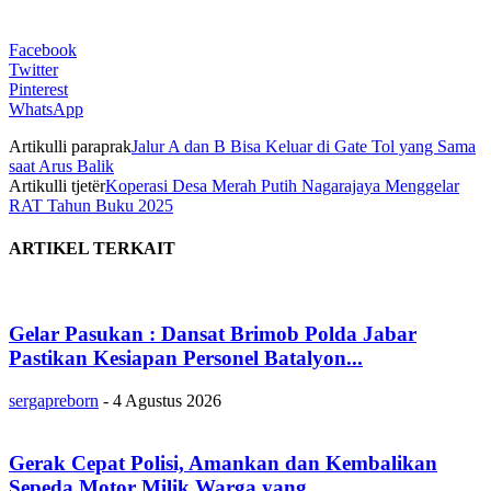
Facebook
Twitter
Pinterest
WhatsApp
Artikulli paraprak
Jalur A dan B Bisa Keluar di Gate Tol yang Sama
saat Arus Balik
Artikulli tjetër
Koperasi Desa Merah Putih Nagarajaya Menggelar
RAT Tahun Buku 2025
ARTIKEL TERKAIT
Gelar Pasukan : Dansat Brimob Polda Jabar
Pastikan Kesiapan Personel Batalyon...
sergapreborn
-
4 Agustus 2026
Gerak Cepat Polisi, Amankan dan Kembalikan
Sepeda Motor Milik Warga yang...