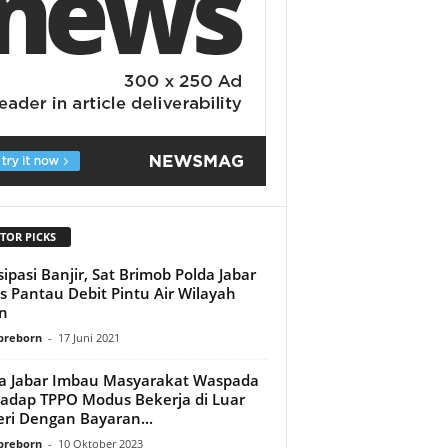
TOR PICKS
sipasi Banjir, Sat Brimob Polda Jabar
s Pantau Debit Pintu Air Wilayah
n
preborn
-
17 Juni 2021
a Jabar Imbau Masyarakat Waspada
adap TPPO Modus Bekerja di Luar
ri Dengan Bayaran...
preborn
-
10 Oktober 2023