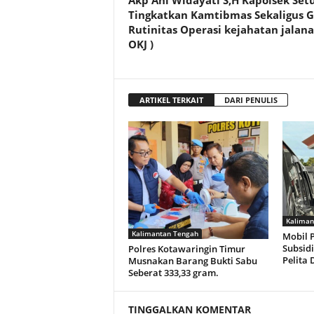
Akp Ani Widayati S,H Kapolsek Set
Tingkatkan Kamtibmas Sekaligus G
Rutinitas Operasi kejahatan jalana
OKJ )
ARTIKEL TERKAIT
DARI PENULIS
Kaliman
Kalimantan Tengah
Mobil P
Subsidi
Polres Kotawaringin Timur
Pelita
Musnakan Barang Bukti Sabu
Seberat 333,33 gram.
TINGGALKAN KOMENTAR