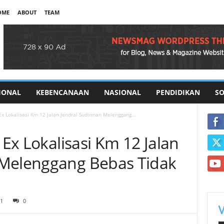
OME
ABOUT
TEAM
IONAL
KEBENCANAAN
NASIONAL
PENDIDIKAN
SO
 Ex Lokalisasi Km 12 Jalan Jendral Sudirman Melenggang...
 Ex Lokalisasi Km 12 Jalan
 Melenggang Bebas Tidak
1
0