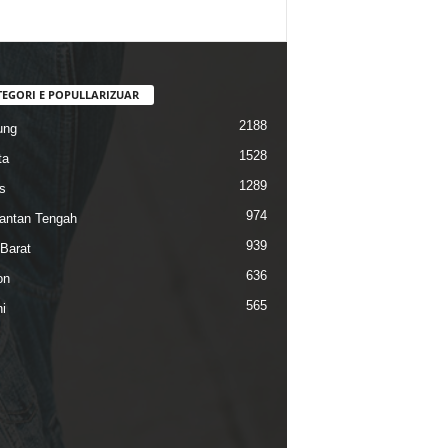
TEGORI E POPULLARIZUAR
2188
ung
1528
ta
1289
s
974
antan Tengah
939
Barat
636
on
565
i