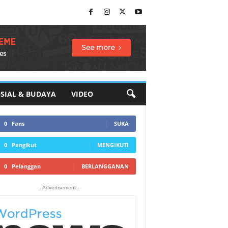
SIAL & BUDAYA
VIDEO
0
Fans
SUKA
0
Pengikut
MENGIKUTI
0
Pelanggan
BERLANGGANAN
- Advertisement -