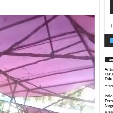
EDI
Anti
Teru
Talu
serga
Pold
Terh
Nege
serga