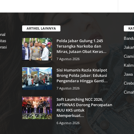
ARTIKEL LAINNYA
KA
nal
Band
Polda Jabar Gulung 1.245
itas
Tersangka Narkoba dan
rasi
Jakar
Miras, Jutaan Obat Keras...
Ciami
7 Agustus 2026
Kalim
Sisi Humanis Razia Knalpot
Jawa 
Brong Polda Jabar: Edukasi
Pengendara Hingga Ganti...
Cireb
7 Agustus 2026
Cimah
Soft Launching NCC 2026,
APTIKNAS Dorong Percepatan
RUU KKS untuk
Memperkuat...
6 Agustus 2026