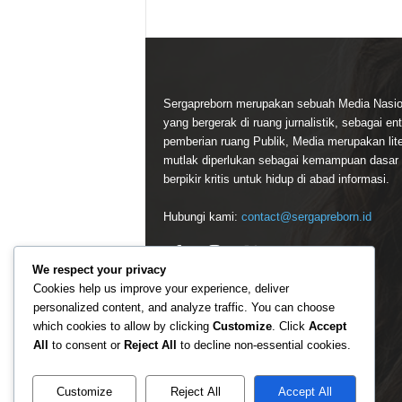
Sergapreborn merupakan sebuah Media Nasio
yang bergerak di ruang jurnalistik, sebagai ent
pemberian ruang Publik, Media merupakan lite
mutlak diperlukan sebagai kemampuan dasar
berpikir kritis untuk hidup di abad informasi.
Hubungi kami:
contact@sergapreborn.id
We respect your privacy
Cookies help us improve your experience, deliver
personalized content, and analyze traffic. You can choose
which cookies to allow by clicking
Customize
. Click
Accept
All
to consent or
Reject All
to decline non-essential cookies.
Customize
Reject All
Accept All