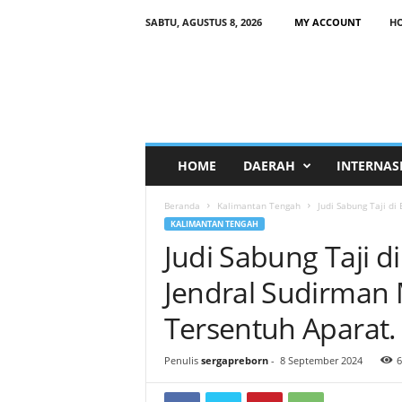
SABTU, AGUSTUS 8, 2026
MY ACCOUNT
H
HOME
DAERAH
INTERNAS
Beranda
Kalimantan Tengah
Judi Sabung Taji di
KALIMANTAN TENGAH
Judi Sabung Taji di
Jendral Sudirman
Tersentuh Aparat.
Penulis
sergapreborn
-
8 September 2024
6