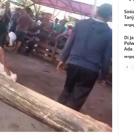
Sosi
Tanj
serga
Di J
Polw
Ada 
serga