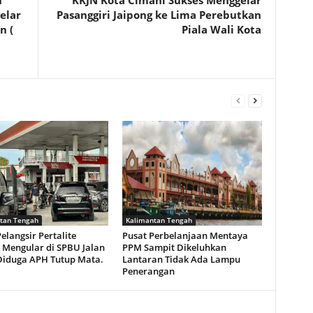
u
KKJN Kota Cimahi Sukses Menggelar
elar
Pasanggiri Jaipong ke Lima Perebutkan
n (
Piala Wali Kota
tan Tengah
Kalimantan Tengah
elangsir Pertalite
Pusat Perbelanjaan Mentaya
 Mengular di SPBU Jalan
PPM Sampit Dikeluhkan
 Diduga APH Tutup Mata.
Lantaran Tidak Ada Lampu
Penerangan