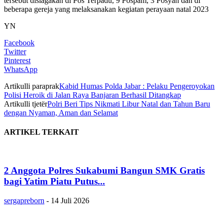
tersebut disiagakan di Pos Terpadu, 9 Pospam, 3 Posyan dan di
beberapa gereja yang melaksanakan kegiatan perayaan natal 2023
YN
Facebook
Twitter
Pinterest
WhatsApp
Artikulli paraprak
Kabid Humas Polda Jabar : Pelaku Pengeroyokan
Polisi Heroik di Jalan Raya Banjaran Berhasil Ditangkap
Artikulli tjetër
Polri Beri Tips Nikmati Libur Natal dan Tahun Baru
dengan Nyaman, Aman dan Selamat
ARTIKEL TERKAIT
2 Anggota Polres Sukabumi Bangun SMK Gratis
bagi Yatim Piatu Putus...
sergapreborn
-
14 Juli 2026