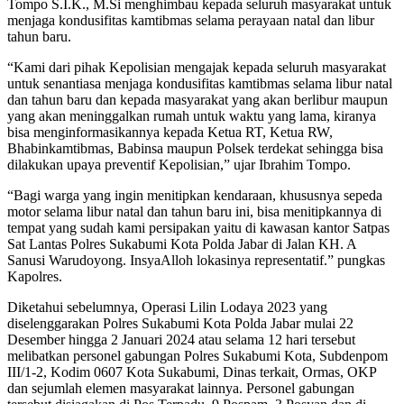
Tompo S.I.K., M.Si menghimbau kepada seluruh masyarakat untuk
menjaga kondusifitas kamtibmas selama perayaan natal dan libur
tahun baru.
“Kami dari pihak Kepolisian mengajak kepada seluruh masyarakat
untuk senantiasa menjaga kondusifitas kamtibmas selama libur natal
dan tahun baru dan kepada masyarakat yang akan berlibur maupun
yang akan meninggalkan rumah untuk waktu yang lama, kiranya
bisa menginformasikannya kepada Ketua RT, Ketua RW,
Bhabinkamtibmas, Babinsa maupun Polsek terdekat sehingga bisa
dilakukan upaya preventif Kepolisian,” ujar Ibrahim Tompo.
“Bagi warga yang ingin menitipkan kendaraan, khususnya sepeda
motor selama libur natal dan tahun baru ini, bisa menitipkannya di
tempat yang sudah kami persipakan yaitu di kawasan kantor Satpas
Sat Lantas Polres Sukabumi Kota Polda Jabar di Jalan KH. A
Sanusi Warudoyong. InsyaAlloh lokasinya representatif.” pungkas
Kapolres.
Diketahui sebelumnya, Operasi Lilin Lodaya 2023 yang
diselenggarakan Polres Sukabumi Kota Polda Jabar mulai 22
Desember hingga 2 Januari 2024 atau selama 12 hari tersebut
melibatkan personel gabungan Polres Sukabumi Kota, Subdenpom
III/1-2, Kodim 0607 Kota Sukabumi, Dinas terkait, Ormas, OKP
dan sejumlah elemen masyarakat lainnya. Personel gabungan