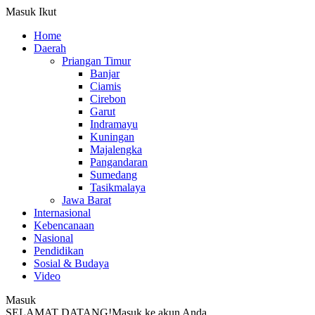
Masuk
Ikut
Home
Daerah
Priangan Timur
Banjar
Ciamis
Cirebon
Garut
Indramayu
Kuningan
Majalengka
Pangandaran
Sumedang
Tasikmalaya
Jawa Barat
Internasional
Kebencanaan
Nasional
Pendidikan
Sosial & Budaya
Video
Masuk
SELAMAT DATANG!
Masuk ke akun Anda