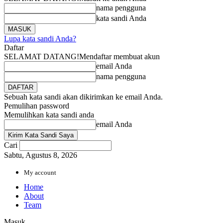
nama pengguna
kata sandi Anda
Lupa kata sandi Anda?
Daftar
SELAMAT DATANG!
Mendaftar membuat akun
email Anda
nama pengguna
Sebuah kata sandi akan dikirimkan ke email Anda.
Pemulihan password
Memulihkan kata sandi anda
email Anda
Cari
Sabtu, Agustus 8, 2026
My account
Home
About
Team
Masuk