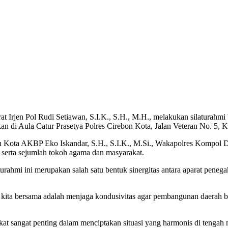
t Irjen Pol Rudi Setiawan, S.I.K., S.H., M.H., melakukan silaturah
an di Aula Catur Prasetya Polres Cirebon Kota, Jalan Veteran No. 5, 
bon Kota AKBP Eko Iskandar, S.H., S.I.K., M.Si., Wakapolres Kompol D
 serta sejumlah tokoh agama dan masyarakat.
hmi ini merupakan salah satu bentuk sinergitas antara aparat penega
as kita bersama adalah menjaga kondusivitas agar pembangunan daerah 
 sangat penting dalam menciptakan situasi yang harmonis di tengah 