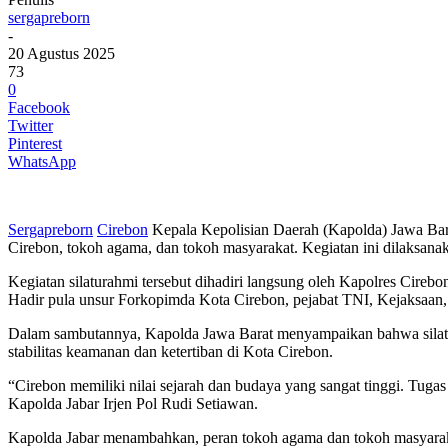
sergapreborn
-
20 Agustus 2025
73
0
Facebook
Twitter
Pinterest
WhatsApp
Sergapreborn
Cirebon
Kepala Kepolisian Daerah (Kapolda) Jawa Bara
Cirebon, tokoh agama, dan tokoh masyarakat. Kegiatan ini dilaksanak
Kegiatan silaturahmi tersebut dihadiri langsung oleh Kapolres Cire
Hadir pula unsur Forkopimda Kota Cirebon, pejabat TNI, Kejaksaan,
Dalam sambutannya, Kapolda Jawa Barat menyampaikan bahwa silatura
stabilitas keamanan dan ketertiban di Kota Cirebon.
“Cirebon memiliki nilai sejarah dan budaya yang sangat tinggi. Tug
Kapolda Jabar Irjen Pol Rudi Setiawan.
Kapolda Jabar menambahkan, peran tokoh agama dan tokoh masyarakat