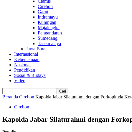
Ciamis
Cirebon
Garut
Indramayu
Kuningan
Majalengka
Pangandaran
Sumedang
Tasikmalaya
Jawa Barat
Internasional
Kebencanaan
Nasional
Pendidikan
Sosial & Budaya
Video
Beranda
Cirebon
Kapolda Jabar Silaturahmi dengan Forkopimda Ko
Cirebon
Kapolda Jabar Silaturahmi dengan Forko
Penulis