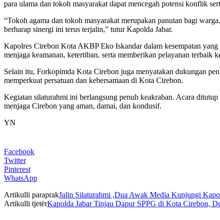
para ulama dan tokoh masyarakat dapat mencegah potensi konflik ser
“Tokoh agama dan tokoh masyarakat merupakan panutan bagi warga. Ke
berharap sinergi ini terus terjalin,” tutur Kapolda Jabar.
Kapolres Cirebon Kota AKBP Eko Iskandar dalam kesempatan yang s
menjaga keamanan, ketertiban, serta memberikan pelayanan terbaik k
Selain itu, Forkopimda Kota Cirebon juga menyatakan dukungan pen
memperkuat persatuan dan kebersamaan di Kota Cirebon.
Kegiatan silaturahmi ini berlangsung penuh keakraban. Acara ditut
menjaga Cirebon yang aman, damai, dan kondusif.
YN
Facebook
Twitter
Pinterest
WhatsApp
Artikulli paraprak
Jalin Silaturahmi ,Dua Awak Media Kunjungi Kapo
Artikulli tjetër
Kapolda Jabar Tinjau Dapur SPPG di Kota Cirebon, 