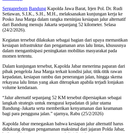
Sergapreborn
Bandung
Kapolda Jawa Barat, Irjen Pol. Dr. Rudi
Setiawan, S.I.K., S.H., M.H., melaksanakan kunjungan kerja ke
Posko Jasa Marga dalam rangka meninjau kesiapan jalur alternatif
dari Bandung menuju Jakarta sepanjang 52 kilometer. Selasa
(24/2/2026).
Kegiatan tersebut dilakukan sebagai bagian dari upaya memastikan
kesiapan infrastruktur dan pengamanan arus lalu lintas, khususnya
dalam mengantisipasi peningkatan mobilitas masyarakat pada
momen tertentu.
Dalam kunjungan tersebut, Kapolda Jabar menerima paparan dari
pihak pengelola Jasa Marga terkait kondisi jalur, titik-titik rawan
kepadatan, kesiapan rambu dan penerangan jalan, hingga skema
rekayasa lalu lintas yang akan diterapkan apabila terjadi lonjakan
volume kendaraan.
“Jalur alternatif sepanjang 52 KM tersebut dipersiapkan sebagai
langkah strategis untuk mengurai kepadatan di jalur utama
Bandung–Jakarta serta memberikan kenyamanan dan keamanan
bagi para pengguna jalan.” ujarnya, Rabu (25/2/2026)
Kapolda Jabar menegaskan bahwa kesiapan jalur alternatif harus
didukung dengan pengamanan maksimal dari jajaran Polda Jabar,