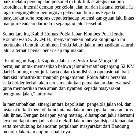
baik melalui penempatan personel di titik-titik strategis maupun
koordinasi intensif dengan pengelola jalan tol dan instansi terkait. Ia
juga mengingatkan pentingnya pelayanan humanis kepada
masyarakat serta respons cepat terhadap potensi gangguan lalu lintas
maupun keadaan darurat di sepanjang jalur tersebut.
Sementara itu, Kabid Humas Polda Jabar, Kombes Pol. Hendra
Rochmawan S.I.K.,M.H., menyampaikan bahwa kunjungan ini
merupakan bentuk komitmen Polda Jabar dalam memastikan seluruh
jalur alternatif benar-benar siap digunakan.
“Kunjungan Bapak Kapolda Jabar ke Posko Jasa Marga ini
bertujuan untuk memastikan bahwa jalur alternatif sepanjang 52 KM
dari Bandung menuju Jakarta dalam kondisi siap operasional, baik
dari sisi infrastruktur maupun pengamanan. Polda Jabar bersama
stakeholder terkait akan terus melakukan pemantauan dan evaluasi
guna memberikan rasa aman dan nyaman kepada masyarakat
pengguna jalan,” tuturnya.
Ia menambahkan, sinergi antara kepolisian, pengelola jalan tol, dan
instansi terkait menjadi kunci utama dalam menjaga kelancaran arus
lalu lintas. Dengan kesiapan yang matang, diharapkan jalur alternatif
tersebut dapat menjadi solusi efektif dalam mengantisipasi kepadatan
serta mendukung kelancaran perjalanan masyarakat dari Bandung
menuju Jakarta maupun sebaliknya.