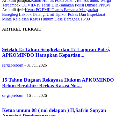
Artikulli paraprak
Kabid Humas Polda Jabar : Bansos untuk Warga
Terdampak COVID-19 Terus Dilaksanakan Polisi Dimasa PPKM
Artikulli tjetër
Ketua PC PMII Ciamis Bersama Masyarakat
Baregbeg Lakbok Datangi Unit Tipikor Polres Dan Inspektorat
Minta Kejelasan Kasus Hukum Desa Baregbeg 16/09
ARTIKEL TERKAIT
Setelah 15 Tahun Sengketa dan 17 Laporan Polisi,
APKOMINDO Harapkan Kepastian...
sergapreborn
-
31 Juli 2026
15 Tahun Dugaan Rekayasa Hukum APKOMINDO
Belum Berakhir: Berkas Kasasi No....
sergapreborn
-
16 Juli 2026
Ketua umum 08 ( nol delapan ) H,Safrin Sopyan
Apresiasi Pemberantasan...