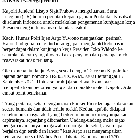
JAKARTA–Sergapreborn
Kapolri Jenderal Listyo Sigit Prabowo mengeluarkan Surat
Telegram (TR) berupa perintah kepada jajaran Polda dan Kasatwil
di seluruh Indonesia untuk melakukan pengamanan kunjungan kerja
Presiden dengan humanis serta tidak reaktif.
Kadiv Humas Polri Irjen Argo Yuwono mengatakan, perintah
Kapolri ini guna menghindari anggapan mengkebiri kebebasan
berpendapat dalam kunjungan kerja Presiden Joko Widodo ke
sejumlah daerah yang diwarnai aksi penyampaian pendapat oleh
masyarakat tidak terulang.
Oleh karena itu, lanjut Argo, sesuai dengan Telegram Kapolri ke
jajaran dengan nomor STR/862/IX/PAM.3/2021 tertanggal 15
September 2021. Untuk seluruh jajaran diwajibkan agar
memperhatikan pedoman yang sudah diarahkan oleh Kapolri. Ada
empat point penekanan,
“Yang pertama, setiap pengamanan kunker Presiden agar dilakukan
secara humanis dan tidak terlalu reakif. Kedua, apabila didapati
sekelompok masyarakat yang berkerumun untuk menyampaikan
aspirasinya, sepanjang dibenarkan Undang-undang maka tugas
pengamanan hanya mengawal rombongan tersebut, agar dapat
berjalan dgn tertib dan lancar,” kata Argo saat menyampaikan
keterangan pers di Mabes Polri, Jakarta, Rabu malam (15/9).