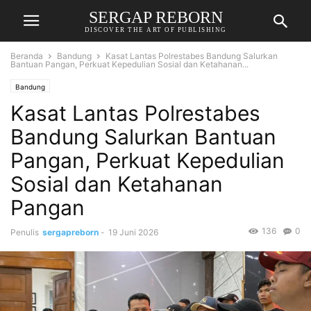
SERGAP REBORN
DISCOVER THE ART OF PUBLISHING
Beranda
Bandung
Kasat Lantas Polrestabes Bandung Salurkan
Bantuan Pangan, Perkuat Kepedulian Sosial dan Ketahanan...
Bandung
Kasat Lantas Polrestabes
Bandung Salurkan Bantuan
Pangan, Perkuat Kepedulian
Sosial dan Ketahanan
Pangan
136
0
Penulis
sergapreborn
-
19 Juni 2026