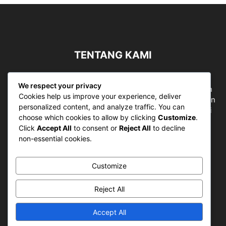
TENTANG KAMI
Sergapreborn merupakan sebuah Media Nasional yang
We respect your privacy
bergerak di ruang jurnalistik, sebagai entitas pemberian
Cookies help us improve your experience, deliver
ruang Publik, Media merupakan literasi mutlak diperlukan
personalized content, and analyze traffic. You can
sebagai kemampuan dasar berpikir kritis untuk hidup di
choose which cookies to allow by clicking
Customize
.
abad informasi.
Click
Accept All
to consent or
Reject All
to decline
non-essential cookies.
Hubungi kami:
contact@sergapreborn.id
Customize
IKUTI KAMI
Reject All
Accept All