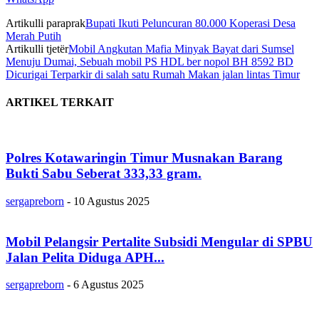
Artikulli paraprak
Bupati Ikuti Peluncuran 80.000 Koperasi Desa
Merah Putih
Artikulli tjetër
Mobil Angkutan Mafia Minyak Bayat dari Sumsel
Menuju Dumai, Sebuah mobil PS HDL ber nopol BH 8592 BD
Dicurigai Terparkir di salah satu Rumah Makan jalan lintas Timur
ARTIKEL TERKAIT
Polres Kotawaringin Timur Musnakan Barang
Bukti Sabu Seberat 333,33 gram.
sergapreborn
-
10 Agustus 2025
Mobil Pelangsir Pertalite Subsidi Mengular di SPBU
Jalan Pelita Diduga APH...
sergapreborn
-
6 Agustus 2025