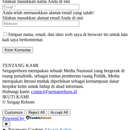
Silakan masukkan nama Anda di sini
Anda telah memasukkan alamat email yang salah!
Silakan masukkan alamat email Anda di sini
Simpan nama, email, dan situs web saya di browser ini untuk lain
kali saya berkomentar.
TENTANG KAMI
Sergapreborn merupakan sebuah Media Nasional yang bergerak di
ruang jurnalistik, sebagai entitas pemberian ruang Publik, Media
merupakan literasi mutlak diperlukan sebagai kemampuan dasar
berpikir kritis untuk hidup di abad informasi.
Hubungi kami:
contact@sergapreborn.id
IKUTI KAMI
© Sergap Reborn
Customize
Reject All
Accept All
Powered by
✖
►
Necessary Cookies
Always Active