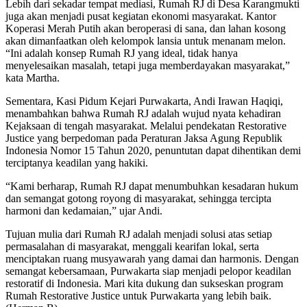
Lebih dari sekadar tempat mediasi, Rumah RJ di Desa Karangmukti
juga akan menjadi pusat kegiatan ekonomi masyarakat. Kantor
Koperasi Merah Putih akan beroperasi di sana, dan lahan kosong
akan dimanfaatkan oleh kelompok lansia untuk menanam melon.
“Ini adalah konsep Rumah RJ yang ideal, tidak hanya
menyelesaikan masalah, tetapi juga memberdayakan masyarakat,”
kata Martha.
Sementara, Kasi Pidum Kejari Purwakarta, Andi Irawan Haqiqi,
menambahkan bahwa Rumah RJ adalah wujud nyata kehadiran
Kejaksaan di tengah masyarakat. Melalui pendekatan Restorative
Justice yang berpedoman pada Peraturan Jaksa Agung Republik
Indonesia Nomor 15 Tahun 2020, penuntutan dapat dihentikan demi
terciptanya keadilan yang hakiki.
“Kami berharap, Rumah RJ dapat menumbuhkan kesadaran hukum
dan semangat gotong royong di masyarakat, sehingga tercipta
harmoni dan kedamaian,” ujar Andi.
Tujuan mulia dari Rumah RJ adalah menjadi solusi atas setiap
permasalahan di masyarakat, menggali kearifan lokal, serta
menciptakan ruang musyawarah yang damai dan harmonis. Dengan
semangat kebersamaan, Purwakarta siap menjadi pelopor keadilan
restoratif di Indonesia. Mari kita dukung dan sukseskan program
Rumah Restorative Justice untuk Purwakarta yang lebih baik.