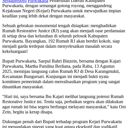
Sergapreborn
Purwakarta
Pemerintah Daerah Kabupaten
Purwakarta, dengan semangat gotong royong, menggandeng
Kejaksaan Negeri (Kejari) Purwakarta untuk mewujudkan impian
keadilan yang lebih dekat dengan masyarakat.
Sebuah gebrakan monumental tengah disiapkan: menghadirkan
Rumah Restorative Justice (RJ) yang akan menjadi oase perdamaian
di setiap desa dan kelurahan di seluruh pelosok Kabupaten
Purwakarta. Bayangkan, 192 Rumah RJ akan berdiri kokoh, siap
menjadi garda terdepan dalam menyelesaikan masalah secara
kekeluargaan!
Bupati Purwakarta, Saepul Bahri Binzein, bersama dengan Kajari
Purwakarta, Martha Parulina Berliana, pada Rabu, 13 Agustus
2025, meninjau langsung calon Rumah RJ di Desa Karangmukti,
Kecamatan Bungursari. Kunjungan ini menjadi bukti nyata
komitmen pemerintah dalam merealisasikan program yang sangat
dinantikan masyarakat.
“Hari ini, saya bersama Ibu Kajari melihat langsung potensi Rumah
Restorative Justice ini. Tentu saja, perbaikan segera akan dilakukan
agar rumah ini bisa segera berfungsi melayani masyarakat,” kata Om
Zein, begitu ia kerap disapa.
Dukungan penuh dari Bupati terhadap program Kejari Purwakarta
ini menandakan sinergi yang kuat antara eksekutif dan yudikatif.