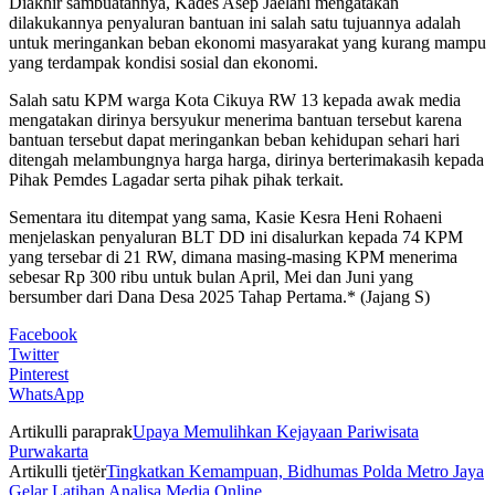
Diakhir sambuatannya, Kades Asep Jaelani mengatakan
dilakukannya penyaluran bantuan ini salah satu tujuannya adalah
untuk meringankan beban ekonomi masyarakat yang kurang mampu
yang terdampak kondisi sosial dan ekonomi.
Salah satu KPM warga Kota Cikuya RW 13 kepada awak media
mengatakan dirinya bersyukur menerima bantuan tersebut karena
bantuan tersebut dapat meringankan beban kehidupan sehari hari
ditengah melambungnya harga harga, dirinya berterimakasih kepada
Pihak Pemdes Lagadar serta pihak pihak terkait.
Sementara itu ditempat yang sama, Kasie Kesra Heni Rohaeni
menjelaskan penyaluran BLT DD ini disalurkan kepada 74 KPM
yang tersebar di 21 RW, dimana masing-masing KPM menerima
sebesar Rp 300 ribu untuk bulan April, Mei dan Juni yang
bersumber dari Dana Desa 2025 Tahap Pertama.* (Jajang S)
Facebook
Twitter
Pinterest
WhatsApp
Artikulli paraprak
Upaya Memulihkan Kejayaan Pariwisata
Purwakarta
Artikulli tjetër
Tingkatkan Kemampuan, Bidhumas Polda Metro Jaya
Gelar Latihan Analisa Media Online