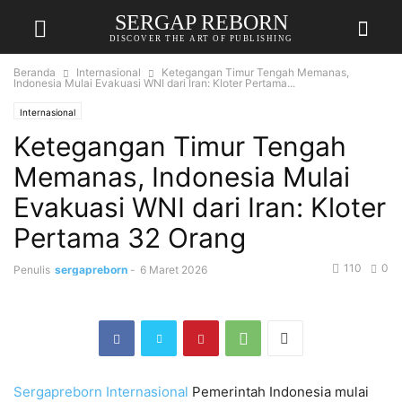
SERGAP REBORN
DISCOVER THE ART OF PUBLISHING
Beranda
Internasional
Ketegangan Timur Tengah Memanas,
Indonesia Mulai Evakuasi WNI dari Iran: Kloter Pertama...
Internasional
Ketegangan Timur Tengah
Memanas, Indonesia Mulai
Evakuasi WNI dari Iran: Kloter
Pertama 32 Orang
110
0
Penulis
sergapreborn
-
6 Maret 2026
Sergapreborn
Internasional
Pemerintah Indonesia mulai