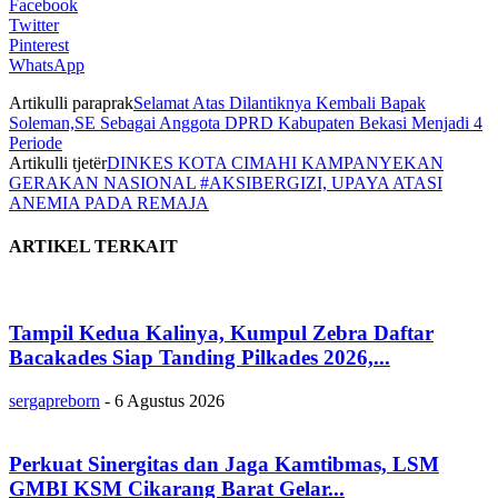
Facebook
Twitter
Pinterest
WhatsApp
Artikulli paraprak
Selamat Atas Dilantiknya Kembali Bapak
Soleman,SE Sebagai Anggota DPRD Kabupaten Bekasi Menjadi 4
Periode
Artikulli tjetër
DINKES KOTA CIMAHI KAMPANYEKAN
GERAKAN NASIONAL #AKSIBERGIZI, UPAYA ATASI
ANEMIA PADA REMAJA
ARTIKEL TERKAIT
Tampil Kedua Kalinya, Kumpul Zebra Daftar
Bacakades Siap Tanding Pilkades 2026,...
sergapreborn
-
6 Agustus 2026
Perkuat Sinergitas dan Jaga Kamtibmas, LSM
GMBI KSM Cikarang Barat Gelar...