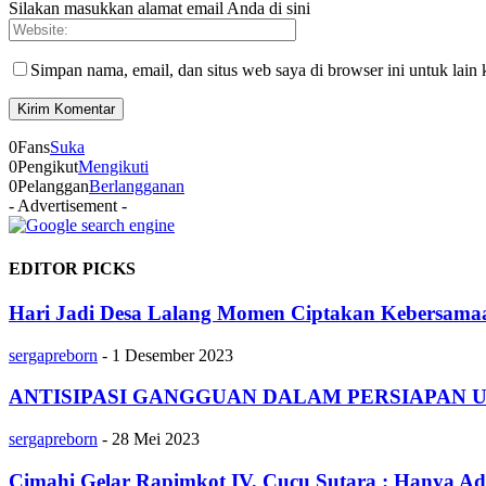
Silakan masukkan alamat email Anda di sini
Simpan nama, email, dan situs web saya di browser ini untuk lain 
0
Fans
Suka
0
Pengikut
Mengikuti
0
Pelanggan
Berlangganan
- Advertisement -
EDITOR PICKS
Hari Jadi Desa Lalang Momen Ciptakan Kebersama
sergapreborn
-
1 Desember 2023
ANTISIPASI GANGGUAN DALAM PERSIAPAN UJ
sergapreborn
-
28 Mei 2023
Cimahi Gelar Rapimkot IV, Cucu Sutara : Hanya Ad