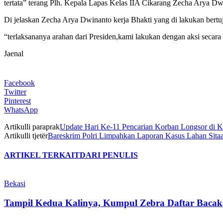
tertata” terang Plh. Kepala Lapas Kelas IIA Cikarang Zecha Arya Dwin
Di jelaskan Zecha Arya Dwinanto kerja Bhakti yang di lakukan ber
“terlaksananya arahan dari Presiden,kami lakukan dengan aksi secara
Jaenal
Facebook
Twitter
Pinterest
WhatsApp
Artikulli paraprak
Update Hari Ke-11 Pencarian Korban Longsor di K
Artikulli tjetër
Bareskrim Polri Limpahkan Laporan Kasus Lahan Sitaa
ARTIKEL TERKAIT
DARI PENULIS
Bekasi
Tampil Kedua Kalinya, Kumpul Zebra Daftar Bacaka