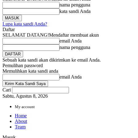
nama pengguna
kata sandi Anda
Lupa kata sandi Anda?
Daftar
SELAMAT DATANG!
Mendaftar membuat akun
email Anda
nama pengguna
Sebuah kata sandi akan dikirimkan ke email Anda.
Pemulihan password
Memulihkan kata sandi anda
email Anda
Cari
Sabtu, Agustus 8, 2026
My account
Home
About
Team
Masuk