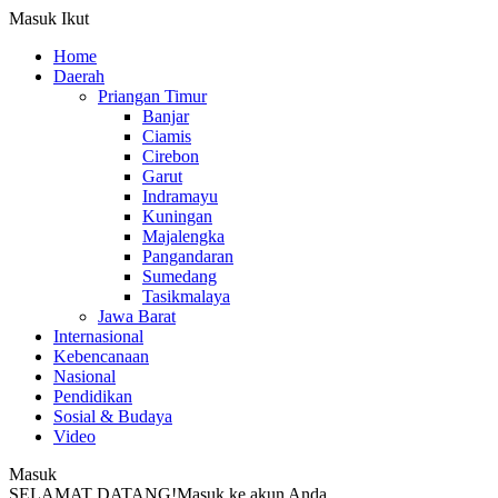
Masuk
Ikut
Home
Daerah
Priangan Timur
Banjar
Ciamis
Cirebon
Garut
Indramayu
Kuningan
Majalengka
Pangandaran
Sumedang
Tasikmalaya
Jawa Barat
Internasional
Kebencanaan
Nasional
Pendidikan
Sosial & Budaya
Video
Masuk
SELAMAT DATANG!
Masuk ke akun Anda