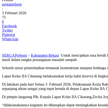
sergapreborn
-
3 Februari 2026
75
0
Facebook
Twitter
Pinterest
WhatsApp
SERGAPreborn
–
Kabupaten Bekasi
Untuk menciptkan rasa bersih l
masif dalam rangka penanganan masalah sampah.
Seluruh unsur pemerintahan termasuk kementerian maupun lembaga dan
Lapas Kelas IIA Cikarang melaksanakan kerja bakti (korve) di lingkung
Di lakukan pada hari Selasa 3 Fabruari 2026, Pelaksanaan Kerja Ba
sepanjang aliran sungai yang tepat berada di depan Lapas Kelas IIA 
Di pimpin langsung Plh. Kepala Lapas Kelas IIA Cikarang,Zecha Arya
“dilaksanakannya kegiatan ini diharapkan dapat meningkatkan kesadar