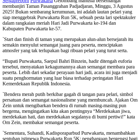
Sergapreborn
Purwakarta
Gelombang manusia bersemangat
membanjiri Taman Pasanggrahan Padjadjaran, Minggu, 3 Agustus
2025! Bukan sembarang kerumunan, ini adalah lautan pelari yang
siap menggebrak Purwakarta Run 5K, sebuah pesta lari spektakuler
dalam rangkaian meriah Hari Jadi Purwakarta ke-194 dan
Kabupaten Purwakarta ke-57.
`Start dan finish di taman yang merupakan alun-alun bersejarah itu
semakin menyulut semangat juang para peserta, menciptakan
atmosfer yang tak terlupakan bagi ribuan pelari yang turut serta.
“Bupati Purwakarta, Saepul Bahri Binzein, hadir ditengah euforia
tersebut, menyatakan kekagumannya akan semangat membara para
peserta. Lebih dari sekadar perayaan hari jadi, acara ini juga menjadi
suatu penghormatan yang luar biasa terhadap peringatan Hari
Kemerdekaan Republik Indonesia.
`Bendera merah putih berkibar gagah di tangan para pelari, simbol
persatuan dan semangat nasionalisme yang membuncah. Ajakan Om
Zein untuk mengibarkan bendera di rumah masing-masing pun
bergema, mengingatkan kita akan pentingnya “Merdekakan jiwa,
merdekakan hati, dan merdekakan segalanya di bumi pertiwi!” kata
Om Zein, membakar semangat peserta.
`Sementara, Suhandi, Kadisporaparbud Purwakarta, menambahkan
sentuhan istimewa Purwakarta Run 5K: penghargaan bergengsi bagi