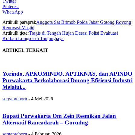
Twitter
Pinterest
WhatsApp
Artikulli paraprak
Anggota Sat Brimob Polda Jabar Gotong Royong
Renovasi Masjid
Artikulli tjetër
Tragis di Tengah Hujan Deras: Polisi Evakuasi
Korban Longsor di Tanjungjaya
ARTIKEL TERKAIT
Yorindo, APKOMINDO, APTIKNAS, dan APINDO
Purwakarta Berkolaborasi Dorong Efisiensi Industri
Melalui...
sergapreborn
-
4 Mei 2026
Bupati Purwakarta Om Zein Resmikan Jalan
Alternatif Rancadarah – Gurudug
sergapreborn
-
4 Februari 2026