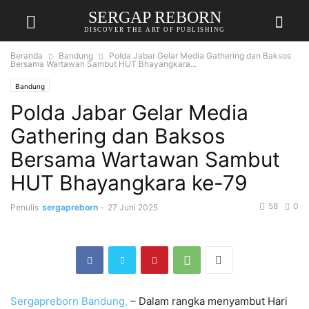
SERGAP REBORN
DISCOVER THE ART OF PUBLISHING
Beranda
Bandung
Polda Jabar Gelar Media Gathering dan Baksos
Bersama Wartawan Sambut HUT Bhayangkara...
Bandung
Polda Jabar Gelar Media
Gathering dan Baksos
Bersama Wartawan Sambut
HUT Bhayangkara ke-79
58
0
Penulis
sergapreborn
-
27 Juni 2025
Sergapreborn
Bandung,
– Dalam rangka menyambut Hari