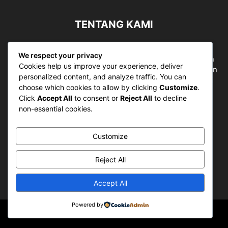
TENTANG KAMI
Sergapreborn merupakan sebuah Media Nasional yang
We respect your privacy
bergerak di ruang jurnalistik, sebagai entitas pemberian
Cookies help us improve your experience, deliver
ruang Publik, Media merupakan literasi mutlak diperlukan
personalized content, and analyze traffic. You can
sebagai kemampuan dasar berpikir kritis untuk hidup di
choose which cookies to allow by clicking
Customize
.
abad informasi.
Click
Accept All
to consent or
Reject All
to decline
non-essential cookies.
Hubungi kami:
contact@sergapreborn.id
Customize
IKUTI KAMI
Reject All
Accept All
Powered by
© Sergap Reborn