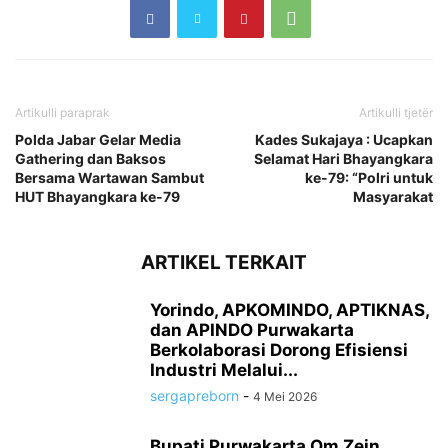
Artikulli paraprak
Artikulli tjetër
Polda Jabar Gelar Media
Kades Sukajaya : Ucapkan
Gathering dan Baksos
Selamat Hari Bhayangkara
Bersama Wartawan Sambut
ke-79: “Polri untuk
HUT Bhayangkara ke-79
Masyarakat
ARTIKEL TERKAIT
Yorindo, APKOMINDO, APTIKNAS,
dan APINDO Purwakarta
Berkolaborasi Dorong Efisiensi
Industri Melalui...
sergapreborn
-
4 Mei 2026
Bupati Purwakarta Om Zein