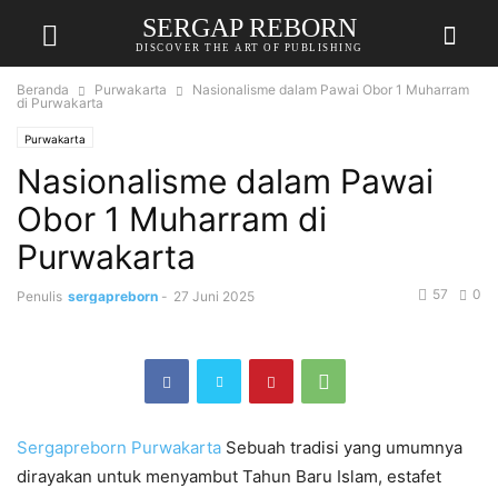
SERGAP REBORN
DISCOVER THE ART OF PUBLISHING
Beranda
Purwakarta
Nasionalisme dalam Pawai Obor 1 Muharram
di Purwakarta
Purwakarta
Nasionalisme dalam Pawai
Obor 1 Muharram di
Purwakarta
57
0
Penulis
sergapreborn
-
27 Juni 2025
Sergapreborn
Purwakarta
Sebuah tradisi yang umumnya
dirayakan untuk menyambut Tahun Baru Islam, estafet