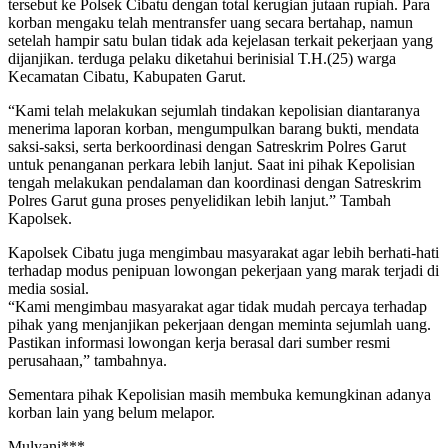
tersebut ke Polsek Cibatu dengan total kerugian jutaan rupiah. Para
korban mengaku telah mentransfer uang secara bertahap, namun
setelah hampir satu bulan tidak ada kejelasan terkait pekerjaan yang
dijanjikan. terduga pelaku diketahui berinisial T.H.(25) warga
Kecamatan Cibatu, Kabupaten Garut.
“Kami telah melakukan sejumlah tindakan kepolisian diantaranya
menerima laporan korban, mengumpulkan barang bukti, mendata
saksi-saksi, serta berkoordinasi dengan Satreskrim Polres Garut
untuk penanganan perkara lebih lanjut. Saat ini pihak Kepolisian
tengah melakukan pendalaman dan koordinasi dengan Satreskrim
Polres Garut guna proses penyelidikan lebih lanjut.” Tambah
Kapolsek.
Kapolsek Cibatu juga mengimbau masyarakat agar lebih berhati-hati
terhadap modus penipuan lowongan pekerjaan yang marak terjadi di
media sosial.
“Kami mengimbau masyarakat agar tidak mudah percaya terhadap
pihak yang menjanjikan pekerjaan dengan meminta sejumlah uang.
Pastikan informasi lowongan kerja berasal dari sumber resmi
perusahaan,” tambahnya.
Sementara pihak Kepolisian masih membuka kemungkinan adanya
korban lain yang belum melapor.
Mulyani***