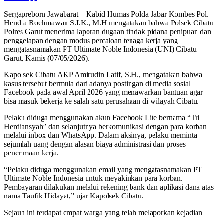
Sergapreborn Jawabarat – Kabid Humas Polda Jabar Kombes Pol.
Hendra Rochmawan S.I.K., M.H mengatakan bahwa Polsek Cibatu
Polres Garut menerima laporan dugaan tindak pidana penipuan dan
penggelapan dengan modus percaloan tenaga kerja yang
mengatasnamakan PT Ultimate Noble Indonesia (UNI) Cibatu
Garut, Kamis (07/05/2026).
Kapolsek Cibatu AKP Amirudin Latif, S.H., mengatakan bahwa
kasus tersebut bermula dari adanya postingan di media sosial
Facebook pada awal April 2026 yang menawarkan bantuan agar
bisa masuk bekerja ke salah satu perusahaan di wilayah Cibatu.
Pelaku diduga menggunakan akun Facebook Lite bernama “Tri
Herdiansyah” dan selanjutnya berkomunikasi dengan para korban
melalui inbox dan WhatsApp. Dalam aksinya, pelaku meminta
sejumlah uang dengan alasan biaya administrasi dan proses
penerimaan kerja.
“Pelaku diduga menggunakan email yang mengatasnamakan PT
Ultimate Noble Indonesia untuk meyakinkan para korban.
Pembayaran dilakukan melalui rekening bank dan aplikasi dana atas
nama Taufik Hidayat,” ujar Kapolsek Cibatu.
Sejauh ini terdapat empat warga yang telah melaporkan kejadian