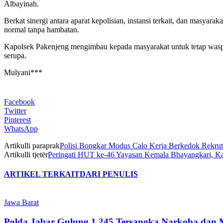
Albayinah.
Berkat sinergi antara aparat kepolisian, instansi terkait, dan masyara
normal tanpa hambatan.
Kapolsek Pakenjeng mengimbau kepada masyarakat untuk tetap waspad
serupa.
Mulyani***
Facebook
Twitter
Pinterest
WhatsApp
Artikulli paraprak
Polisi Bongkar Modus Calo Kerja Berkedok Rekru
Artikulli tjetër
Peringati HUT ke-46 Yayasan Kemala Bhayangkari, Kap
ARTIKEL TERKAIT
DARI PENULIS
Jawa Barat
Polda Jabar Gulung 1.245 Tersangka Narkoba dan 