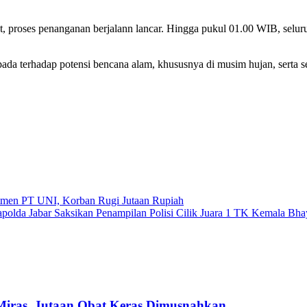
kat, proses penanganan berjalann lancar. Hingga pukul 01.00 WIB, seluru
a terhadap potensi bencana alam, khususnya di musim hujan, serta se
tmen PT UNI, Korban Rugi Jutaan Rupiah
olda Jabar Saksikan Penampilan Polisi Cilik Juara 1 TK Kemala Bha
Miras, Jutaan Obat Keras Dimusnahkan