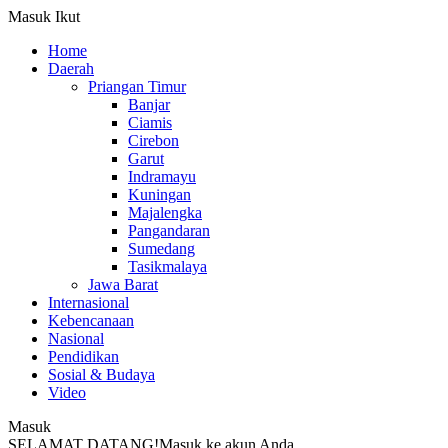
Masuk
Ikut
Home
Daerah
Priangan Timur
Banjar
Ciamis
Cirebon
Garut
Indramayu
Kuningan
Majalengka
Pangandaran
Sumedang
Tasikmalaya
Jawa Barat
Internasional
Kebencanaan
Nasional
Pendidikan
Sosial & Budaya
Video
Masuk
SELAMAT DATANG!
Masuk ke akun Anda