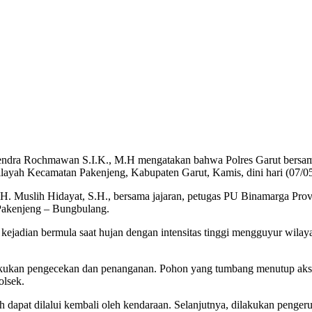
endra Rochmawan S.I.K., M.H mengatakan bahwa Polres Garut bersama
wilayah Kecamatan Pakenjeng, Kabupaten Garut, Kamis, dini hari (07/0
. Muslih Hidayat, S.H., bersama jajaran, petugas PU Binamarga Provin
Pakenjeng – Bungbulang.
adian bermula saat hujan dengan intensitas tinggi mengguyur wilaya
lakukan pengecekan dan penanganan. Pohon yang tumbang menutup aks
olsek.
h dapat dilalui kembali oleh kendaraan. Selanjutnya, dilakukan penger