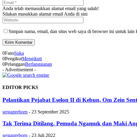
Anda telah memasukkan alamat email yang salah!
Silakan masukkan alamat email Anda di sini
Simpan nama, email, dan situs web saya di browser ini untuk lain 
0
Fans
Suka
0
Pengikut
Mengikuti
0
Pelanggan
Berlangganan
- Advertisement -
EDITOR PICKS
Pelantikan Pejabat Eselon II di Kebun, Om Zein Sen
sergapreborn
-
23 September 2025
Tak Terima Ditilang, Pemuda Ngamuk dan Maki Angg
sergapreborn
-
23 Juli 2022