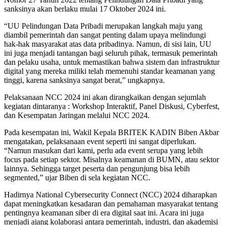
sanksinya akan berlaku mulai 17 Oktober 2024 ini.
“UU Pelindungan Data Pribadi merupakan langkah maju yang
diambil pemerintah dan sangat penting dalam upaya melindungi
hak-hak masyarakat atas data pribadinya. Namun, di sisi lain, UU
ini juga menjadi tantangan bagi seluruh pihak, termasuk pemerintah
dan pelaku usaha, untuk memastikan bahwa sistem dan infrastruktur
digital yang mereka miliki telah memenuhi standar keamanan yang
tinggi, karena sanksinya sangat berat,” ungkapnya.
Pelaksanaan NCC 2024 ini akan dirangkaikan dengan sejumlah
kegiatan dintaranya : Workshop Interaktif, Panel Diskusi, Cyberfest,
dan Kesempatan Jaringan melalui NCC 2024.
Pada kesempatan ini, Wakil Kepala BRITEK KADIN Biben Akbar
mengatakan, pelaksanaan event seperti ini sangat diperlukan.
“Namun masukan dari kami, perlu ada event serupa yang lebih
focus pada setiap sektor. Misalnya keamanan di BUMN, atau sektor
lainnya. Sehingga target peserta dan pengunjung bisa lebih
segmented,” ujar Biben di sela kegiatan NCC.
Hadirnya National Cybersecurity Connect (NCC) 2024 diharapkan
dapat meningkatkan kesadaran dan pemahaman masyarakat tentang
pentingnya keamanan siber di era digital saat ini. Acara ini juga
menjadi ajang kolaborasi antara pemerintah, industri, dan akademisi