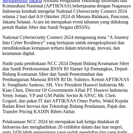
Sergapreborn
Jakarta
Asosiasi Pengusaha Teknologi Informasi dan
Komunikasi Nasional (APTIKNAS) bekerjasama dengan Naganaya
Indonesia kembali mengelar National Cybersecurity Connect 2024
selama 2 hari dari 8-9 Oktober 2024 di Menara Bidakara, Pancoran,
Jakarta Selatan. Acara ini merupakan event tahunan yang didukung
penuh Badan Siber dan Sandi Negara (BSSN).
National Cybersecurity Connect 2024 mengusung tema “A Journey
Into Cyber Resilience” yang bertujuan untuk mengeksplorasi dan
mendiskusikan kemajuan terbaru dalam teknologi, inovasi, dan
keamanan digital.
Hadir pada pembukaan NCC 2024 Deputi Bidang Keamanan Siber
dan Sandi Perekonomian BSSN RI Slamet Aji Pamungkas, Deputi
Bidang Keamanan Siber dan Sandi Pemerintahan dan
Pembangunan Manusia BSSN RI Dr. Sulistyo, Ketum APTIKNAS
Ir. Soegiharto Santoso, SH, Vice President Huawei Indonesia Mr.
⁠Kian Chen, Director Of Governments Affair PT Huawei Indonesia
Yenty Joman, VP and GM Public Sector & APAC Mr. Chris
Gogoel, dan pakar IT dari APTIKNAS Onno Purbo, Wakil Kepala
Badan Riset Inovasi dan Teknologi Bidang Pendanaan, Pajak dan
Transfer Pricing KADIN Biben Akbar.
Pelaksanaan NCC 2024 ini merupakan kali ketiga diadakan di
Indonesia dan menghadirkan 20 exhibitor dalam dan luar negeri,
serta 3456 lebih pengunjung yang sudah mendaftar dan yang hadir