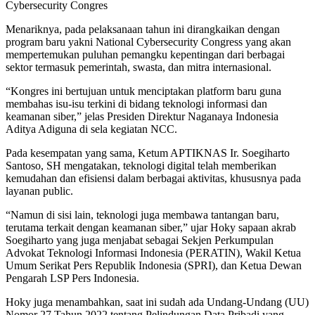
Cybersecurity Congres
Menariknya, pada pelaksanaan tahun ini dirangkaikan dengan
program baru yakni National Cybersecurity Congress yang akan
mempertemukan puluhan pemangku kepentingan dari berbagai
sektor termasuk pemerintah, swasta, dan mitra internasional.
“Kongres ini bertujuan untuk menciptakan platform baru guna
membahas isu-isu terkini di bidang teknologi informasi dan
keamanan siber,” jelas Presiden Direktur Naganaya Indonesia
Aditya Adiguna di sela kegiatan NCC.
Pada kesempatan yang sama, Ketum APTIKNAS Ir. Soegiharto
Santoso, SH mengatakan, teknologi digital telah memberikan
kemudahan dan efisiensi dalam berbagai aktivitas, khususnya pada
layanan public.
“Namun di sisi lain, teknologi juga membawa tantangan baru,
terutama terkait dengan keamanan siber,” ujar Hoky sapaan akrab
Soegiharto yang juga menjabat sebagai Sekjen Perkumpulan
Advokat Teknologi Informasi Indonesia (PERATIN), Wakil Ketua
Umum Serikat Pers Republik Indonesia (SPRI), dan Ketua Dewan
Pengarah LSP Pers Indonesia.
Hoky juga menambahkan, saat ini sudah ada Undang-Undang (UU)
Nomor 27 Tahun 2022 tentang Pelindungan Data Pribadi yang