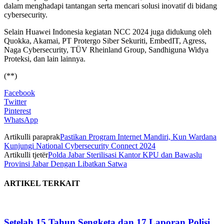
dalam menghadapi tantangan serta mencari solusi inovatif di bidang
cybersecurity.
Selain Huawei Indonesia kegiatan NCC 2024 juga didukung oleh
Quokka, Akamai, PT Protergo Siber Sekuriti, EmbedIT, Agress,
Naga Cybersecurity, TÜV Rheinland Group, Sandhiguna Widya
Proteksi, dan lain lainnya.
(**)
Facebook
Twitter
Pinterest
WhatsApp
Artikulli paraprak
Pastikan Program Internet Mandiri, Kun Wardana
Kunjungi National Cybersecurity Connect 2024
Artikulli tjetër
Polda Jabar Sterilisasi Kantor KPU dan Bawaslu
Provinsi Jabar Dengan Libatkan Satwa
ARTIKEL TERKAIT
Setelah 15 Tahun Sengketa dan 17 Laporan Polisi,