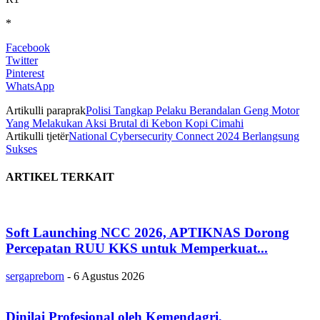
*
Facebook
Twitter
Pinterest
WhatsApp
Artikulli paraprak
Polisi Tangkap Pelaku Berandalan Geng Motor
Yang Melakukan Aksi Brutal di Kebon Kopi Cimahi
Artikulli tjetër
National Cybersecurity Connect 2024 Berlangsung
Sukses
ARTIKEL TERKAIT
Soft Launching NCC 2026, APTIKNAS Dorong
Percepatan RUU KKS untuk Memperkuat...
sergapreborn
-
6 Agustus 2026
Dinilai Profesional oleh Kemendagri,