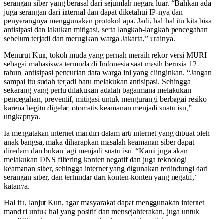
serangan siber yang berasal dari sejumlah negara luar. “Bahkan ada
juga serangan dari internal dan dapat diketahui IP-nya dan
penyerangnya menggunakan protokol apa. Jadi, hal-hal itu kita bisa
antisipasi dan lakukan mitigasi, serta langkah-langkah pencegahan
sebelum terjadi dan merugikan warga Jakarta,” urainya.
Menurut Kun, tokoh muda yang pernah meraih rekor versi MURI
sebagai mahasiswa termuda di Indonesia saat masih berusia 12
tahun, antisipasi pencurian data warga ini yang diinginkan. “Jangan
sampai itu sudah terjadi baru melakukan antisipasi. Sehingga
sekarang yang perlu dilakukan adalah bagaimana melakukan
pencegahan, preventif, mitigasi untuk mengurangi berbagai resiko
karena begitu digelar, otomatis keamanan menjadi suatu isu,”
ungkapnya.
Ia mengatakan internet mandiri dalam arti internet yang dibuat oleh
anak bangsa, maka diharapkan masalah keamanan siber dapat
diredam dan bukan lagi menjadi suatu isu. “Kami juga akan
melakukan DNS filtering konten negatif dan juga teknologi
keamanan siber, sehingga internet yang digunakan terlindungi dari
serangan siber, dan terhindar dari konten-konten yang negatif,”
katanya.
Hal itu, lanjut Kun, agar masyarakat dapat menggunakan internet
mandiri untuk hal yang positif dan mensejahterakan, juga untuk