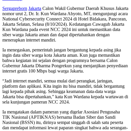
Sergapreborn
Jakarta
Calon Wakil Gubernur Daerah Khusus Jakarta
nomor urut 2, Dr. Ir. Kun Wardana Abyoto, MT, mengunjungi acara
National Cybersecurity Connect 2024 di Hotel Bidakara, Pancoran,
Jakarta Selatan, Selasa (8/10/2024). Kedatangan Cawagub Jakarta
Kun Wardana pada event NCC 2024 ini untuk memastikan data
siber warga Jakarta aman dan dapat dipertahankan dengan
menerapkan internet mandiri.
Ia menegaskan, pemerintah jangan bergantung kepada asing jika
ingin data siber warga kota Jakarta aman. Kun juga memastikan
bahwa kegiatan ini sejalan dengan programnya bersama Calon
Gubernur Jakarta Dharma Pongrekun yang menjanjikan penyediaan
internet gratis 100 Mbps bagi warga Jakarta.
“Jadi internet mandiri, semua mulai dari perangkat, jaringan,
platform dan aplikasi. Kita ingin itu bisa mandiri, tidak bergantung
lagi kepada pihak asing. Sehingga keamanan data-data warga
Jakarta bisa dipertahankan,” kata Kun Wardana kepada wartawan di
sela kunjungan pameran NCC 2024.
Ia mengatakan dalam pameran yang digelar Asosiasi Pengusaha
TIK Nasional (APTIKNAS) bersama Badan Siber dan Sandi
Nasional (BSSN) itu, dirinya sempat singgah di salah satu peserta
dan mendapat informasi lewat paparan singkat bahwa ada serangan-