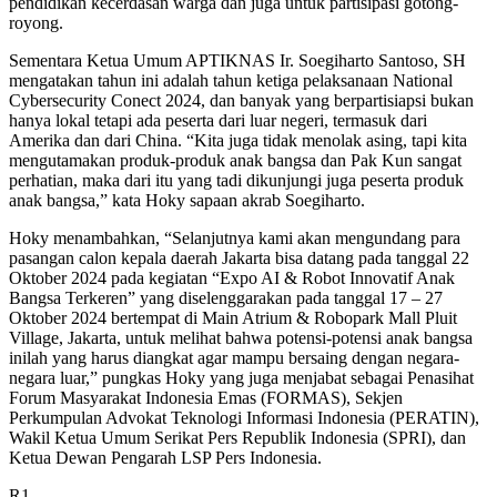
pendidikan kecerdasan warga dan juga untuk partisipasi gotong-
royong.
Sementara Ketua Umum APTIKNAS Ir. Soegiharto Santoso, SH
mengatakan tahun ini adalah tahun ketiga pelaksanaan National
Cybersecurity Conect 2024, dan banyak yang berpartisiapsi bukan
hanya lokal tetapi ada peserta dari luar negeri, termasuk dari
Amerika dan dari China. “Kita juga tidak menolak asing, tapi kita
mengutamakan produk-produk anak bangsa dan Pak Kun sangat
perhatian, maka dari itu yang tadi dikunjungi juga peserta produk
anak bangsa,” kata Hoky sapaan akrab Soegiharto.
Hoky menambahkan, “Selanjutnya kami akan mengundang para
pasangan calon kepala daerah Jakarta bisa datang pada tanggal 22
Oktober 2024 pada kegiatan “Expo AI & Robot Innovatif Anak
Bangsa Terkeren” yang diselenggarakan pada tanggal 17 – 27
Oktober 2024 bertempat di Main Atrium & Robopark Mall Pluit
Village, Jakarta, untuk melihat bahwa potensi-potensi anak bangsa
inilah yang harus diangkat agar mampu bersaing dengan negara-
negara luar,” pungkas Hoky yang juga menjabat sebagai Penasihat
Forum Masyarakat Indonesia Emas (FORMAS), Sekjen
Perkumpulan Advokat Teknologi Informasi Indonesia (PERATIN),
Wakil Ketua Umum Serikat Pers Republik Indonesia (SPRI), dan
Ketua Dewan Pengarah LSP Pers Indonesia.
R1