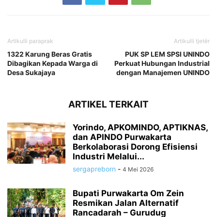
Artikulli paraprak
Artikulli tjetër
1322 Karung Beras Gratis
PUK SP LEM SPSI UNINDO
Dibagikan Kepada Warga di
Perkuat Hubungan Industrial
Desa Sukajaya
dengan Manajemen UNINDO
ARTIKEL TERKAIT
Yorindo, APKOMINDO, APTIKNAS,
dan APINDO Purwakarta
Berkolaborasi Dorong Efisiensi
Industri Melalui...
sergapreborn
-
4 Mei 2026
Bupati Purwakarta Om Zein
Resmikan Jalan Alternatif
Rancadarah – Gurudug