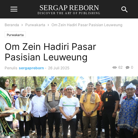
SERGAP REBORN
DISCOVER THE ART OF PUBLISHING
Beranda
Purwakarta
Om Zein Hadiri Pasar Pasisian Leuweung
Purwakarta
Om Zein Hadiri Pasar
Pasisian Leuweung
62
0
Penulis
sergapreborn
-
26 Juli 2025