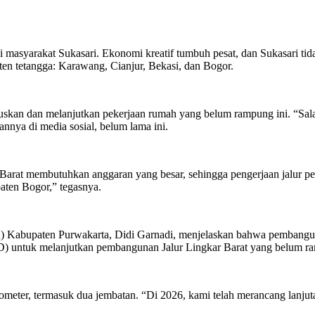
masyarakat Sukasari. Ekonomi kreatif tumbuh pesat, dan Sukasari tidak 
ten tetangga: Karawang, Cianjur, Bekasi, dan Bogor.
uskan dan melanjutkan pekerjaan rumah yang belum rampung ini. “Salah
nnya di media sosial, belum lama ini.
rat membutuhkan anggaran yang besar, sehingga pengerjaan jalur peng
aten Bogor,” tegasnya.
bupaten Purwakarta, Didi Garnadi, menjelaskan bahwa pembangunan i
ED) untuk melanjutkan pembangunan Jalur Lingkar Barat yang belum r
kilometer, termasuk dua jembatan. “Di 2026, kami telah merancang lan