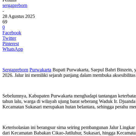
sergapreborn
-
28 Agustus 2025
69
0
Facebook
Twitter
Pinterest
WhatsApp
Sergapreborn
Purwakarta
Bupati Purwakarta, Saepul Bahri Binzein, 
2026. Jalur ini memiliki sejarah panjang dalam membuka aksesibili
Sebelumnya, Kabupaten Purwakarta menghadapi tantangan keterbatasan
tahun lalu, warga di wilayah ujung barat seberang Waduk Ir. Djuanda 
Kecamatan Sukasari merupakan hutan belantara, sehingga perahu menj
Keterisolasian ini berangsur sirna seiring pembangunan Jalur Lingka
dari Kecamatan Babakan Cikao-Jatiluhur, Sukasari, hingga Kecamatan