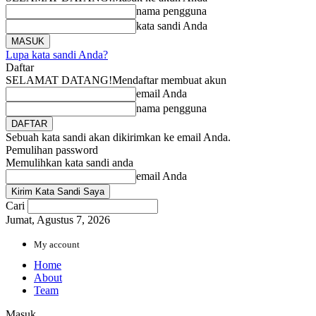
nama pengguna
kata sandi Anda
Lupa kata sandi Anda?
Daftar
SELAMAT DATANG!
Mendaftar membuat akun
email Anda
nama pengguna
Sebuah kata sandi akan dikirimkan ke email Anda.
Pemulihan password
Memulihkan kata sandi anda
email Anda
Cari
Jumat, Agustus 7, 2026
My account
Home
About
Team
Masuk