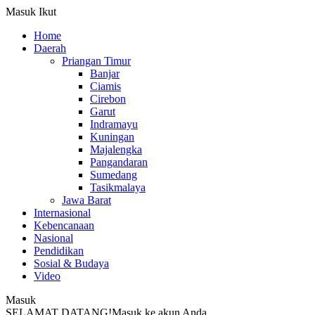
Masuk
Ikut
Home
Daerah
Priangan Timur
Banjar
Ciamis
Cirebon
Garut
Indramayu
Kuningan
Majalengka
Pangandaran
Sumedang
Tasikmalaya
Jawa Barat
Internasional
Kebencanaan
Nasional
Pendidikan
Sosial & Budaya
Video
Masuk
SELAMAT DATANG!
Masuk ke akun Anda