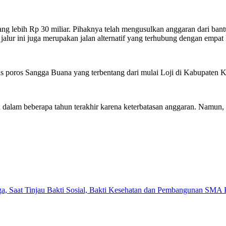
g lebih Rp 30 miliar. Pihaknya telah mengusulkan anggaran dari bantu
alur ini juga merupakan jalan alternatif yang terhubung dengan empat
uas poros Sangga Buana yang terbentang dari mulai Loji di Kabupaten
alam beberapa tahun terakhir karena keterbatasan anggaran. Namun, pi
a, Saat Tinjau Bakti Sosial, Bakti Kesehatan dan Pembangunan SMA