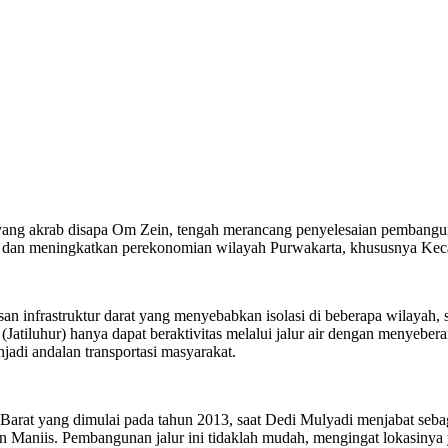
yang akrab disapa Om Zein, tengah merancang penyelesaian pembangunan
tas dan meningkatkan perekonomian wilayah Purwakarta, khususnya Kec
 infrastruktur darat yang menyebabkan isolasi di beberapa wilayah, s
(Jatiluhur) hanya dapat beraktivitas melalui jalur air dengan menyeber
adi andalan transportasi masyarakat.
r Barat yang dimulai pada tahun 2013, saat Dedi Mulyadi menjabat seb
 Maniis. Pembangunan jalur ini tidaklah mudah, mengingat lokasinya 