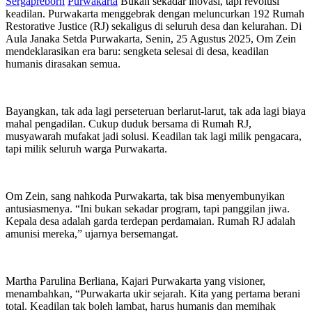
Sergapreborn
Purwakarta
Bukan sekadar inovasi, tapi revolusi
keadilan. Purwakarta menggebrak dengan meluncurkan 192 Rumah
Restorative Justice (RJ) sekaligus di seluruh desa dan kelurahan. Di
Aula Janaka Setda Purwakarta, Senin, 25 Agustus 2025, Om Zein
mendeklarasikan era baru: sengketa selesai di desa, keadilan
humanis dirasakan semua.
Bayangkan, tak ada lagi perseteruan berlarut-larut, tak ada lagi biaya
mahal pengadilan. Cukup duduk bersama di Rumah RJ,
musyawarah mufakat jadi solusi. Keadilan tak lagi milik pengacara,
tapi milik seluruh warga Purwakarta.
Om Zein, sang nahkoda Purwakarta, tak bisa menyembunyikan
antusiasmenya. “Ini bukan sekadar program, tapi panggilan jiwa.
Kepala desa adalah garda terdepan perdamaian. Rumah RJ adalah
amunisi mereka,” ujarnya bersemangat.
Martha Parulina Berliana, Kajari Purwakarta yang visioner,
menambahkan, “Purwakarta ukir sejarah. Kita yang pertama berani
total. Keadilan tak boleh lambat, harus humanis dan memihak