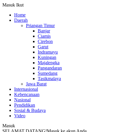
Masuk
Ikut
Home
Daerah
Priangan Timur
Banjar
Ciamis
Cirebon
Garut
Indramayu
Kuningan
Majalengka
Pangandaran
Sumedang
Tasikmalaya
Jawa Barat
Internasional
Kebencanaan
Nasional
Pendidikan
Sosial & Budaya
Video
Masuk
SELAMAT DATANG!
Masuk ke akun Anda