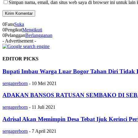
Simpan nama, email, dan situs web saya di browser ini untuk lain 
0
Fans
Suka
0
Pengikut
Mengikuti
0
Pelanggan
Berlangganan
- Advertisement -
EDITOR PICKS
Bupati Imbau Warga Luar Bogor Tahan Diri Tidak 
sergapreborn
-
10 Mei 2021
ADAKAN BANSOS RATUSAN SEMBAKO DI SEB
sergapreborn
-
11 Juli 2021
Adrisal Akan Memimpin Desa Tebat Ijuk Kerinci Pe
sergapreborn
-
7 April 2021