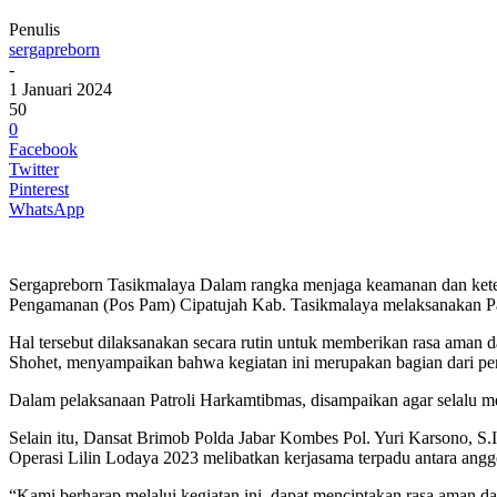
Penulis
sergapreborn
-
1 Januari 2024
50
0
Facebook
Twitter
Pinterest
WhatsApp
Sergapreborn Tasikmalaya Dalam rangka menjaga keamanan dan keterti
Pengamanan (Pos Pam) Cipatujah Kab. Tasikmalaya melaksanakan Pa
Hal tersebut dilaksanakan secara rutin untuk memberikan rasa aman
Shohet, menyampaikan bahwa kegiatan ini merupakan bagian dari per
Dalam pelaksanaan Patroli Harkamtibmas, disampaikan agar selalu me
Selain itu, Dansat Brimob Polda Jabar Kombes Pol. Yuri Karsono, S.I
Operasi Lilin Lodaya 2023 melibatkan kerjasama terpadu antara anggot
“Kami berharap melalui kegiatan ini, dapat menciptakan rasa aman d