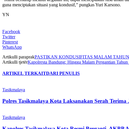
guna menciptakan situasi yang kondusif,” pungkas Yuri Karsono.
YN
Facebook
Twitter
Pinterest
WhatsApp
Artikulli paraprak
PASTIKAN KONDUSIFITAS MALAM TAHUN B
Artikulli tjetër
Kapolresta Bandung: Hingga Malam Pergantian Tahu
ARTIKEL TERKAIT
DARI PENULIS
Tasikmalaya
Polres Tasikmalaya Kota Laksanakan Serah Terima 
Tasikmalaya
Kapolres Tasikmalaya Kota Resmi Berganti, AKBP A