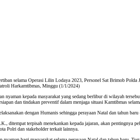
ban selama Operasi Lilin Lodaya 2023, Personel Sat Brimob Polda Jaba
troli Harkamtibmas, Minggu (1/1/2024)
 dan nyaman kepada masyarakat yang sedang berlibur di wilayah terseb
siapan dan tindakan preventif dalam menjaga situasi Kamtibmas selam
laksanakan dengan Humanis sehingga perayaan Natal dan tahun baru da
.K., ditempat terpisah menekankan kepada jajaran, akan pentingnya pel
a Polri dan stakeholder terkait lainnya.
an nyaman bagi masyarakat selama perayaan Natal dan tahun baru. Tuga