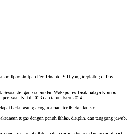
r dipimpin Ipda Feri Irinanto, S.H yang terploting di Pos
ut. Sesuai dengan arahan dari Wakapolres Tasikmalaya Kompol
a perayaan Natal 2023 dan tahun baru 2024.
pat berlangsung dengan aman, tertib, dan lancar.
aksanaan tugas dengan penuh ikhlas, disiplin, dan tanggung jawab.
s pengamanan ini dilaksanakan secara sinergis dan terkoordinasi