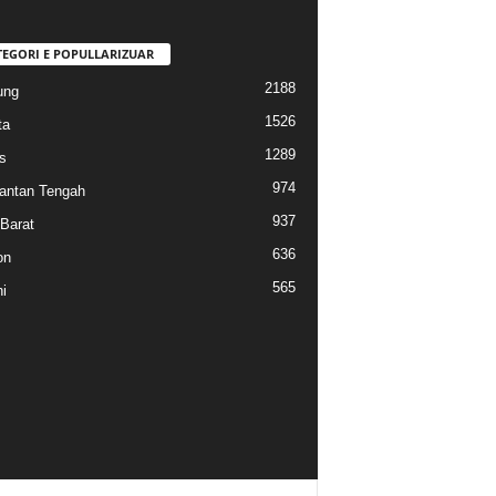
TEGORI E POPULLARIZUAR
2188
ung
1526
ta
1289
s
974
antan Tengah
937
Barat
636
on
565
i