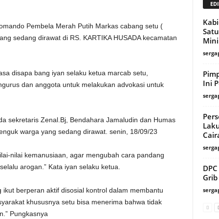
EDI
Kabi
omando Pembela Merah Putih Markas cabang setu (
Satu
ang sedang dirawat di RS. KARTIKA HUSADA kecamatan
Min
serga
Pimp
sa disapa bang iyan selaku ketua marcab setu,
Ini 
engurus dan anggota untuk melakukan advokasi untuk
serga
Pers
ada sekretaris Zenal.Bj, Bendahara Jamaludin dan Humas
Laku
enguk warga yang sedang dirawat. senin, 18/09/23
Cair
serga
nilai-nilai kemanusiaan, agar mengubah cara pandang
lalu arogan.” Kata iyan selaku ketua.
DPC 
Grib
serga
ikut berperan aktif disosial kontrol dalam membantu
arakat khususnya setu bisa menerima bahwa tidak
an.” Pungkasnya