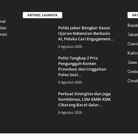
ARTIKEL LAINNYA
KA
nal
Band
Polda Jabar Bongkar Kasus
itas
Ujaran Kebencian Berbasis
rasi
Jakar
AI, Pelaku Cari Engagement...
Ciami
6 Agustus 2026
Kalim
Polisi Tangkap 2 Pria
Jawa 
Pengunggah Konten
Provokasi dan Unggahan
Cireb
Palsu Soal...
Cimah
6 Agustus 2026
Perkuat Sinergitas dan Jaga
Kamtibmas, LSM GMBI KSM
Cikarang Barat Gelar...
6 Agustus 2026