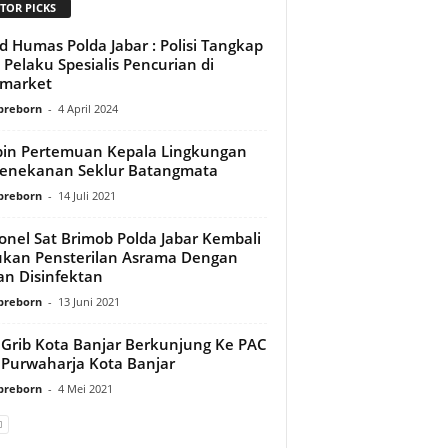
TOR PICKS
d Humas Polda Jabar : Polisi Tangkap
 Pelaku Spesialis Pencurian di
imarket
preborn
-
4 April 2024
in Pertemuan Kepala Lingkungan
Penekanan Seklur Batangmata
preborn
-
14 Juli 2021
onel Sat Brimob Polda Jabar Kembali
kan Pensterilan Asrama Dengan
an Disinfektan
preborn
-
13 Juni 2021
Grib Kota Banjar Berkunjung Ke PAC
 Purwaharja Kota Banjar
preborn
-
4 Mei 2021