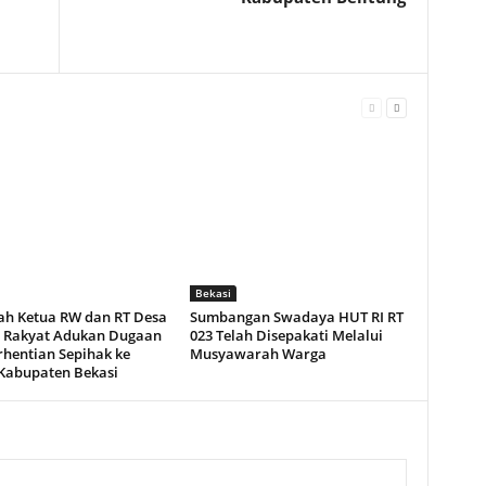
Bekasi
ah Ketua RW dan RT Desa
Sumbangan Swadaya HUT RI RT
 Rakyat Adukan Dugaan
023 Telah Disepakati Melalui
hentian Sepihak ke
Musyawarah Warga
abupaten Bekasi