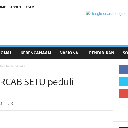
OME
ABOUT
TEAM
IONAL
KEBENCANAAN
NASIONAL
PENDIDIKAN
SO
duli Kemanusiaan
CAB SETU peduli
85
0