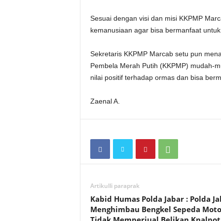
Sesuai dengan visi dan misi KKPMP Marcab 
kemanusiaan agar bisa bermanfaat untuk
Sekretaris KKPMP Marcab setu pun me
Pembela Merah Putih (KKPMP) mudah-m
nilai positif terhadap ormas dan bisa be
Zaenal A.
Artikulli paraprak
Kabid Humas Polda Jabar : Polda Ja
Menghimbau Bengkel Sepeda Moto
Tidak Memperjual Belikan Knalpot