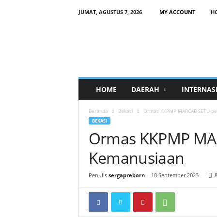
JUMAT, AGUSTUS 7, 2026
MY ACCOUNT
H
HOME
DAERAH
INTERNAS
Beranda
Bekasi
Ormas KKPMP MARCAB SETU pe
BEKASI
Ormas KKPMP MAR
Kemanusiaan
Penulis
sergapreborn
-
18 September 2023