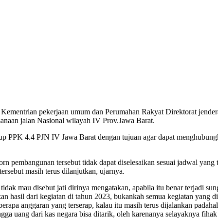
lu Kementrian pekerjaan umum dan Perumahan Rakyat Direktorat jend
sanaan jalan Nasional wilayah IV Prov.Jawa Barat.
p PPK 4.4 PJN IV Jawa Barat dengan tujuan agar dapat menghubungk
n pembangunan tersebut tidak dapat diselesaikan sesuai jadwal yang
ersebut masih terus dilanjutkan, ujarnya.
idak mau disebut jati dirinya mengatakan, apabila itu benar terjadi s
hasil dari kegiatan di tahun 2023, bukankah semua kegiatan yang dil
rapa anggaran yang terserap, kalau itu masih terus dijalankan padaha
ga uang dari kas negara bisa ditarik, oleh karenanya selayaknya fihak