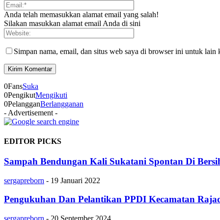
Anda telah memasukkan alamat email yang salah!
Silakan masukkan alamat email Anda di sini
Simpan nama, email, dan situs web saya di browser ini untuk lain 
0
Fans
Suka
0
Pengikut
Mengikuti
0
Pelanggan
Berlangganan
- Advertisement -
EDITOR PICKS
Sampah Bendungan Kali Sukatani Spontan Di Bersi
sergapreborn
-
19 Januari 2022
Pengukuhan Dan Pelantikan PPDI Kecamatan Rajade
sergapreborn
-
20 September 2024