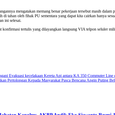
rangannya mengatakan memang benar pekerjaan tersebut masih dalam pen
ih di tahan oleh fihak PU sementara yang dapat kita cairkan hanya ses
 ini selesai.
onfirmasi tertulis yang dilayangkan langsung VIA telpon seluler mili
 tangani Evakuasi kecelakaan Kereta Api antara KA 350 Commuter Lin
erikan Pertolongan Kepada Masyarakat Pasca Bencana Angin Puting Be
Jabatan Kapolres, AKBP Andik Eko Siswanto Resmi J