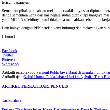
terjadi, paparnya.
Sementara pihak perusahaan melalui perwakilannya saat dipinta kete
denda sementara uang dari kas negara sudah ditarik tapi uangnya mas
yaitu MC 5 A selebihnya kami tidak bisa mencairkan sebelum pekerjaan
Lain halnya dengan PPK setelah kami hubungi dan melayangkan surat k
( Team )
Facebook
Twitter
Pinterest
WhatsApp
Artikulli paraprak
300 Personil Polda Jawa Barat di turunkan untuk
Artikulli tjetër
Kabid Humas Polda Jabar : Hari ke- 3, Polisi Terus B
ARTIKEL TERKAIT
DARI PENULIS
Tasikmalaya
Polres Tasikmalaya Kota Laksanakan Serah Terima 