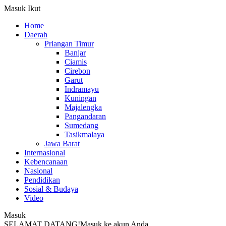
Masuk
Ikut
Home
Daerah
Priangan Timur
Banjar
Ciamis
Cirebon
Garut
Indramayu
Kuningan
Majalengka
Pangandaran
Sumedang
Tasikmalaya
Jawa Barat
Internasional
Kebencanaan
Nasional
Pendidikan
Sosial & Budaya
Video
Masuk
SELAMAT DATANG!
Masuk ke akun Anda