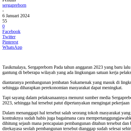
sergapreborn
-
6 Januari 2024
55
0
Facebook
Twitter
Pinterest
WhatsApp
Tasikmalaya, Sergapreborn Pada tahun anggaran 2023 yang baru la
gantung di beberapa wilayah yang ada lingkungan satuan kerja pelak
diantaranya pembangunan jembatan Sukamenak yang masuk di lingku
sehingga diharapkan perekonomian masyarakat dapat meningkat.
Tapi sayang dalam pelaksanaannya menurut sumber media Sergaprebor
2023, sehingga hal tersebut patut dipertanyakan mengingat pekerjaan t
Dalam menanggapi hal tersebut salah seorang tokoh masyarakat yang t
kontraknya sudah habis juga bagaimana cara mempertanggungjawabkan 
dihitung sejauh mana pencapaian pembangunan ditahun tersebut dan be
direkayasa seolah pembangunan tersebut dianggap sudah selesai sehing