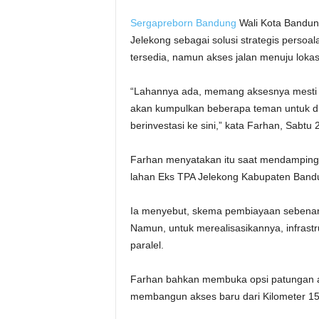
Sergapreborn
Bandung
Wali Kota Bandu
Jelekong sebagai solusi strategis perso
tersedia, namun akses jalan menuju lokas
“Lahannya ada, memang aksesnya mesti di
akan kumpulkan beberapa teman untuk dis
berinvestasi ke sini,” kata Farhan, Sabtu
Farhan menyatakan itu saat mendampingi 
lahan Eks TPA Jelekong Kabupaten Band
Ia menyebut, skema pembiayaan sebenarny
Namun, untuk merealisasikannya, infrastr
paralel.
Farhan bahkan membuka opsi patungan 
membangun akses baru dari Kilometer 1