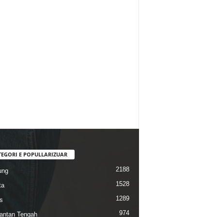
TEGORI E POPULLARIZUAR
2188
ung
1528
ta
1289
s
974
antan Tengah