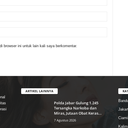
 browser ini untuk lain kali saya berkomentar.
ARTIKEL LAINNYA
KA
nal
Band
Polda Jabar Gulung 1.245
itas
Tersangka Narkoba dan
rasi
Jakar
Miras, Jutaan Obat Keras...
Ciami
7 Agustus 2026
Kalim