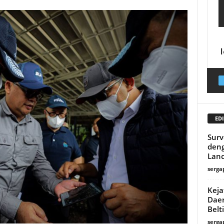
EDI
Surv
deng
Lanc
serga
Keja
Daer
Belt
serga