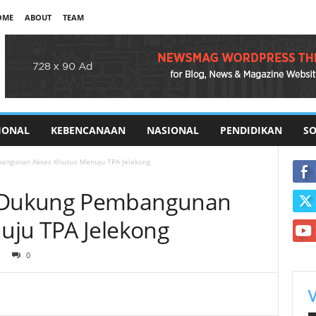
OME
ABOUT
TEAM
IONAL
KEBENCANAAN
NASIONAL
PENDIDIKAN
SO
angunan Akses Khusus Menuju TPA Jelekong
 Dukung Pembangunan
uju TPA Jelekong
0