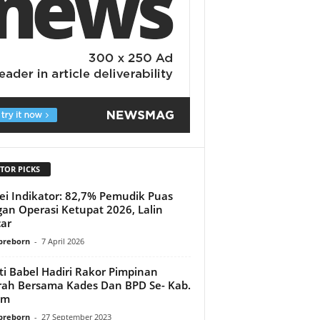
TOR PICKS
ei Indikator: 82,7% Pemudik Puas
an Operasi Ketupat 2026, Lalin
ar
preborn
-
7 April 2026
ti Babel Hadiri Rakor Pimpinan
ah Bersama Kades Dan BPD Se- Kab.
im
preborn
-
27 September 2023