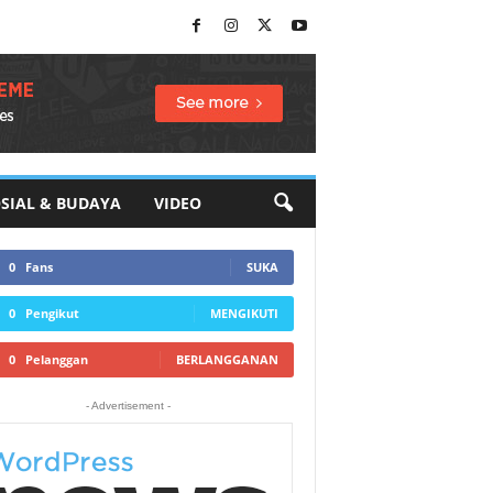
SIAL & BUDAYA
VIDEO
0
Fans
SUKA
0
Pengikut
MENGIKUTI
0
Pelanggan
BERLANGGANAN
- Advertisement -