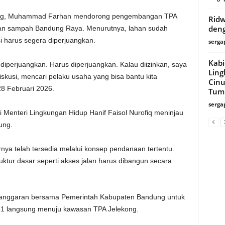
ng, Muhammad Farhan mendorong pengembangan TPA
Ridw
deng
alan sampah Bandung Raya. Menurutnya, lahan sudah
i harus segera diperjuangkan.
serga
Kabi
perjuangkan. Harus diperjuangkan. Kalau diizinkan, saya
Ling
kusi, mencari pelaku usaha yang bisa bantu kita
Cinu
 28 Februari 2026.
Tump
serga
Menteri Lingkungan Hidup Hanif Faisol Nurofiq meninjau
ung.
a telah tersedia melalui konsep pendanaan tertentu.
uktur dasar seperti akses jalan harus dibangun secara
anggaran bersama Pemerintah Kabupaten Bandung untuk
51 langsung menuju kawasan TPA Jelekong.