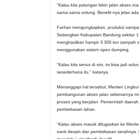
“Kalau kita patungan bikin jalan akses m
sama-sama untung. Benefit-nya jelas ada,
Farhan mengungkapkan, produksi sampah 
Sedangkan Kabupaten Bandung sekitar 1.80
menghasilkan hampir 3.300 ton sampah set
menggunakan sistem open dumping.
“Kalau kita serius di sini, ini bisa jadi s
sesederhana itu,” katanya.
Menanggapi hal tersebut, Menteri Lingkun
pembangunan akses jalan sebenarnya m
proses yang berjalan. Pemerintah daerah,
pembebasan lahan.
“Kalau akses masuk ditugaskan ke Ment
nanti desain dan pembebasan tanahnya. K
masalah,” ujar Hanif. (kyy)**