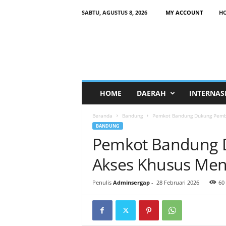
SABTU, AGUSTUS 8, 2026
MY ACCOUNT
H
HOME
DAERAH
INTERNAS
Beranda
Bandung
Pemkot Bandung Dukung Pemb
BANDUNG
Pemkot Bandung
Akses Khusus Men
Penulis
Adminsergap
-
28 Februari 2026
60