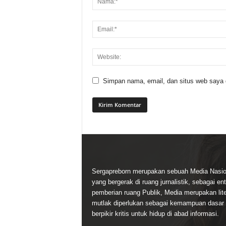
Simpan nama, email, dan situs web saya di
Sergapreborn merupakan sebuah Media Nasio
yang bergerak di ruang jurnalistik, sebagai ent
pemberian ruang Publik, Media merupakan lite
mutlak diperlukan sebagai kemampuan dasar
berpikir kritis untuk hidup di abad informasi.