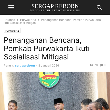
SERGAP REBORN
DISCOVER THE ART OF PUBLISHING
Beranda
Purwakarta
Penanganan Bencana, Pemkab Purwakarta
Ikuti Sosialisasi Mitigasi
Purwakarta
Penanganan Bencana,
Pemkab Purwakarta Ikuti
Sosialisasi Mitigasi
78
0
Penulis
sergapreborn
-
8 Januari 2026