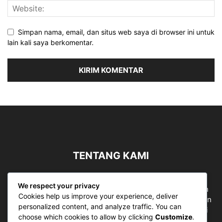
Simpan nama, email, dan situs web saya di browser ini untuk
lain kali saya berkomentar.
TENTANG KAMI
Sergapreborn merupakan sebuah Media Nasional yang
We respect your privacy
bergerak di ruang jurnalistik, sebagai entitas pemberian
Cookies help us improve your experience, deliver
ruang Publik, Media merupakan literasi mutlak diperlukan
personalized content, and analyze traffic. You can
sebagai kemampuan dasar berpikir kritis untuk hidup di
choose which cookies to allow by clicking
Customize
.
abad informasi.