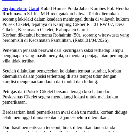
Sergapreborn
Garut
Kabid Humas Polda Jabar Kombes Pol. Hendra
Rochmawan S.I.K., M.H mengatakan bahwa Telah ditemukan
seorang laki-laki dalam keadaan meninggal dunia di wilayah hukum
Polsek Cikelet, tepatnya di Kampung Cikoer RT 01 RW 07, Desa
Cikelet, Kecamatan Cikelet, Kabupaten Garut.
Korban diketahui bernama Rohaimin (50), seorang wiraswasta yang
berdomisili di Kecamatan Pamulihan. (Rabu,01/04/2026)
Penemuan jenazah berawal dari kecurigaan saksi terhadap lampu
penginapan yang masih menyala, sementara penjaga atau penunggu
villa tidak terlihat.
Setelah dilakukan pengecekan ke dalam tempat istirahat, korban
ditemukan dalam posisi terlentang di atas tempat tidur dengan
kondisi mengeluarkan darah dari mulut dan hidung.
Petugas dari Polsek Cikelet bersama tenaga kesehatan dari
Puskesmas Cikelet segera mendatangi lokasi untuk melakukan
pemeriksaan.
Berdasarkan hasil pemeriksaan awal oleh tim medis, korban diduga
telah meninggal dunia sekitar 12 jam sebelum ditemukan.
Dari hasil pemeriksaan tersebut, tidak ditemukan tanda-tanda