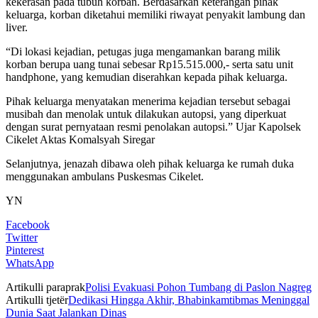
kekerasan pada tubuh korban. Berdasarkan keterangan pihak
keluarga, korban diketahui memiliki riwayat penyakit lambung dan
liver.
“Di lokasi kejadian, petugas juga mengamankan barang milik
korban berupa uang tunai sebesar Rp15.515.000,- serta satu unit
handphone, yang kemudian diserahkan kepada pihak keluarga.
Pihak keluarga menyatakan menerima kejadian tersebut sebagai
musibah dan menolak untuk dilakukan autopsi, yang diperkuat
dengan surat pernyataan resmi penolakan autopsi.” Ujar Kapolsek
Cikelet Aktas Komalsyah Siregar
Selanjutnya, jenazah dibawa oleh pihak keluarga ke rumah duka
menggunakan ambulans Puskesmas Cikelet.
YN
Facebook
Twitter
Pinterest
WhatsApp
Artikulli paraprak
Polisi Evakuasi Pohon Tumbang di Paslon Nagreg
Artikulli tjetër
Dedikasi Hingga Akhir, Bhabinkamtibmas Meninggal
Dunia Saat Jalankan Dinas