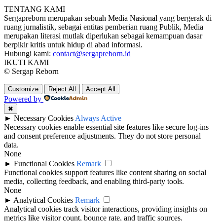
TENTANG KAMI
Sergapreborn merupakan sebuah Media Nasional yang bergerak di
ruang jurnalistik, sebagai entitas pemberian ruang Publik, Media
merupakan literasi mutlak diperlukan sebagai kemampuan dasar
berpikir kritis untuk hidup di abad informasi.
Hubungi kami:
contact@sergapreborn.id
IKUTI KAMI
© Sergap Reborn
Customize
Reject All
Accept All
Powered by
✖
►
Necessary Cookies
Always Active
Necessary cookies enable essential site features like secure log-ins
and consent preference adjustments. They do not store personal
data.
None
►
Functional Cookies
Remark
Functional cookies support features like content sharing on social
media, collecting feedback, and enabling third-party tools.
None
►
Analytical Cookies
Remark
Analytical cookies track visitor interactions, providing insights on
metrics like visitor count, bounce rate, and traffic sources.