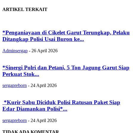
ARTIKEL TERKAIT
*Penganiayaan di Cikelet Garut Terungkap, Pelaku
Ditangkap Polisi Usai Buron ke...
Adminsergap
-
26 April 2026
‎*Sinergi Polri dan Petani, 5 Ton Jagung Garut Siap
Perkuat Stok...
sergapreborn
-
24 April 2026
‎ ‎*Kurir Sabu Diciduk Polisi Ratusan Paket Siap
Edar Diamankan Polisi*...
sergapreborn
-
24 April 2026
TIDAK ADA KOMENTAR