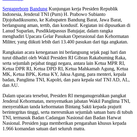
Sergapreborn
Bandung
Kunjungan kerja Presiden Republik
Indonesia, Jenderal TNI (Purn) H. Prabowo Subianto
Djojohadikusumo, ke Kabupaten Bandung Barat, Jawa Barat,
berlangsung aman, tertib, dan kondusif. Kegiatan ini dipusatkan di
Lanud Suparlan, Pusdiklatpassus Batujajar, dalam rangka
menghadiri Upacara Gelar Pasukan Operasional dan Kehormatan
Militer, yang diikuti lebih dari 13.400 pasukan dari tiga angkatan.
Rangkaian acara kenegaraan ini berlangsung sejak pagi hari dan
turut dihadiri oleh Wakil Presiden RI Gibran Rakabuming Raka,
serta sejumlah pejabat tinggi negara, antara lain Ketua MPR RI,
Ketua DPR RI, Ketua DPD RI, Ketua Mahkamah Agung, Ketua
MK, Ketua BPK, Ketua KY, Jaksa Agung, para menteri, kepala
badan, Panglima TNI, Kapolri, dan para kepala staf TNI AD, AL,
dan AU.
Dalam upacara tersebut, Presiden RI menganugerahkan pangkat
Jenderal Kehormatan, menyematkan jabatan Wakil Panglima TNI,
menyerahkan tanda kehormatan Bintang Sakti kepada prajurit
berintegritas tinggi, serta meresmikan sejumlah satuan baru di tubuh
TNI, termasuk Badan Cadangan Nasional dan Badan Harwat
Nasional. Presiden juga memberikan pengarahan khusus kepada
1.966 komandan satuan dari seluruh matra.