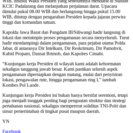
WIB, disusul Wakil Presiden yang sebelumnya mendarat di Stasiun
KCIC Padalarang dan melanjutkan perjalanan darat. Upacara
dimulai pukul 08.00 WIB dan berlangsung hingga pukul 15.00
WIB, ditutup dengan pengarahan Presiden kepada jajaran perwira
tinggi dan komandan satuan.
Kapolda Jawa Barat dan Pangdam III/Siliwangi hadir langsung di
lokasi dan memimpin proses pengamanan secara menyeluruh. Turut
hadir mendampingi dalam pengamanan, para pejabat utama Polda
Jabar, di antaranya Dir Intelkam, Dir Reskrimum, Dir Pamobvit,
Kabid Propam, Dansat Brimob, dan Kapolres Cimahi.
“Kunjungan kerja Presiden di wilayah kami adalah kehormatan
sekaligus tanggung jawab besar. Kami pastikan seluruh aspek
pengamanan dipersiapkan dengan matang, mulai dari penyisiran
lokasi, pengawalan rute, hingga pengamanan ring I,” tambah
Kombes Pol Laode.
Kunjungan kerja Presiden ini bukan hanya bersifat seremoni, tetapi
juga menjadi tonggak penting bagi penguatan struktur dan strategi
pertahanan nasional, sekaligus mempererat soliditas TNI-Polri dan
unsur pemerintahan di tingkat pusat maupun daerah.
YN
Facebook