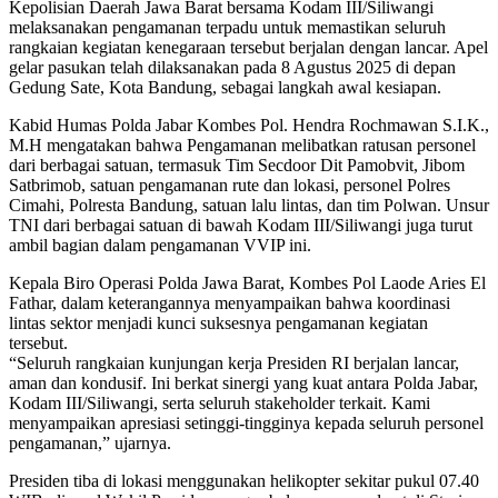
Kepolisian Daerah Jawa Barat bersama Kodam III/Siliwangi
melaksanakan pengamanan terpadu untuk memastikan seluruh
rangkaian kegiatan kenegaraan tersebut berjalan dengan lancar. Apel
gelar pasukan telah dilaksanakan pada 8 Agustus 2025 di depan
Gedung Sate, Kota Bandung, sebagai langkah awal kesiapan.
Kabid Humas Polda Jabar Kombes Pol. Hendra Rochmawan S.I.K.,
M.H mengatakan bahwa Pengamanan melibatkan ratusan personel
dari berbagai satuan, termasuk Tim Secdoor Dit Pamobvit, Jibom
Satbrimob, satuan pengamanan rute dan lokasi, personel Polres
Cimahi, Polresta Bandung, satuan lalu lintas, dan tim Polwan. Unsur
TNI dari berbagai satuan di bawah Kodam III/Siliwangi juga turut
ambil bagian dalam pengamanan VVIP ini.
Kepala Biro Operasi Polda Jawa Barat, Kombes Pol Laode Aries El
Fathar, dalam keterangannya menyampaikan bahwa koordinasi
lintas sektor menjadi kunci suksesnya pengamanan kegiatan
tersebut.
“Seluruh rangkaian kunjungan kerja Presiden RI berjalan lancar,
aman dan kondusif. Ini berkat sinergi yang kuat antara Polda Jabar,
Kodam III/Siliwangi, serta seluruh stakeholder terkait. Kami
menyampaikan apresiasi setinggi-tingginya kepada seluruh personel
pengamanan,” ujarnya.
Presiden tiba di lokasi menggunakan helikopter sekitar pukul 07.40