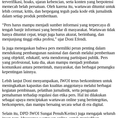
terverifikasi, hoaks, ujaran kebencian, serta konten yang berpotensi
memecah belah persatuan. Oleh karena itu, wartawan dituntut untuk
lebih cermat, kritis, dan berpegang teguh pada kode etik jurnalistik
dalam setiap produk pemberitaan.
“Pers harus mampu menjadi sumber informasi yang terpercaya di
tengah banjir informasi yang beredar di masyarakat. Wartawan tidak
hanya dituntut cepat, tetapi juga harus akurat, berimbang, dan
menjunjung tinggi etika profesi,” ujar Doni Efendi.
Ia juga menegaskan bahwa pers memiliki peran penting dalam
mendukung pembangunan nasional dan daerah melalui pemberitaan
yang objektif, edukatif, serta mendorong partisipasi publik. Pers
yang profesional, kata dia, akan mampu menjadi jembatan
komunikasi antara pemerintah, masyarakat, dan berbagai pemangku
kepentingan lainnya.
Lebih lanjut Doni menyampaikan, IWOI terus berkomitmen untuk
meningkatkan kapasitas dan kualitas anggotanya melalui berbagai
kegiatan pembinaan, pelatihan jurnalistik, serta penguatan
pemahaman terhadap regulasi dan etika pers. Hal ini dilakukan
sebagai upaya menciptakan wartawan online yang berintegritas,
berkompeten, dan mampu bersaing secara sehat di era digital.
Selain itu, DPD IWOI Sungai Penuh/Kerinci juga mengajak seluruh