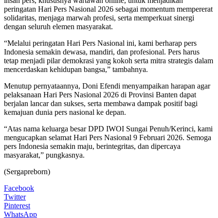
insan pers, khususnya wartawan online, untuk menjadikan
peringatan Hari Pers Nasional 2026 sebagai momentum mempererat
solidaritas, menjaga marwah profesi, serta memperkuat sinergi
dengan seluruh elemen masyarakat.
“Melalui peringatan Hari Pers Nasional ini, kami berharap pers
Indonesia semakin dewasa, mandiri, dan profesional. Pers harus
tetap menjadi pilar demokrasi yang kokoh serta mitra strategis dalam
mencerdaskan kehidupan bangsa,” tambahnya.
Menutup pernyataannya, Doni Efendi menyampaikan harapan agar
pelaksanaan Hari Pers Nasional 2026 di Provinsi Banten dapat
berjalan lancar dan sukses, serta membawa dampak positif bagi
kemajuan dunia pers nasional ke depan.
“Atas nama keluarga besar DPD IWOI Sungai Penuh/Kerinci, kami
mengucapkan selamat Hari Pers Nasional 9 Februari 2026. Semoga
pers Indonesia semakin maju, berintegritas, dan dipercaya
masyarakat,” pungkasnya.
(Sergapreborn)
Facebook
Twitter
Pinterest
WhatsApp