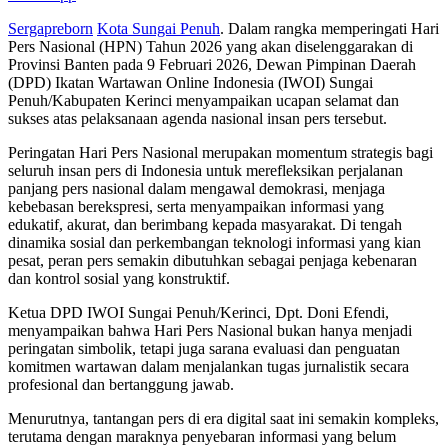
Sergapreborn
Kota Sungai Penuh
. Dalam rangka memperingati Hari
Pers Nasional (HPN) Tahun 2026 yang akan diselenggarakan di
Provinsi Banten pada 9 Februari 2026, Dewan Pimpinan Daerah
(DPD) Ikatan Wartawan Online Indonesia (IWOI) Sungai
Penuh/Kabupaten Kerinci menyampaikan ucapan selamat dan
sukses atas pelaksanaan agenda nasional insan pers tersebut.
Peringatan Hari Pers Nasional merupakan momentum strategis bagi
seluruh insan pers di Indonesia untuk merefleksikan perjalanan
panjang pers nasional dalam mengawal demokrasi, menjaga
kebebasan berekspresi, serta menyampaikan informasi yang
edukatif, akurat, dan berimbang kepada masyarakat. Di tengah
dinamika sosial dan perkembangan teknologi informasi yang kian
pesat, peran pers semakin dibutuhkan sebagai penjaga kebenaran
dan kontrol sosial yang konstruktif.
Ketua DPD IWOI Sungai Penuh/Kerinci, Dpt. Doni Efendi,
menyampaikan bahwa Hari Pers Nasional bukan hanya menjadi
peringatan simbolik, tetapi juga sarana evaluasi dan penguatan
komitmen wartawan dalam menjalankan tugas jurnalistik secara
profesional dan bertanggung jawab.
Menurutnya, tantangan pers di era digital saat ini semakin kompleks,
terutama dengan maraknya penyebaran informasi yang belum