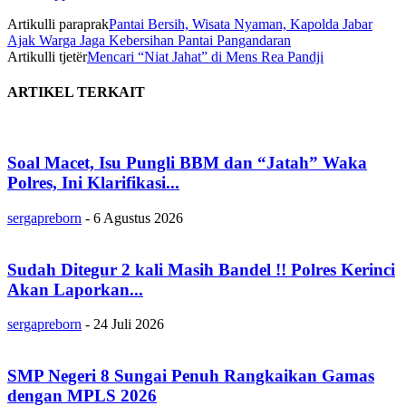
Artikulli paraprak
Pantai Bersih, Wisata Nyaman, Kapolda Jabar
Ajak Warga Jaga Kebersihan Pantai Pangandaran
Artikulli tjetër
Mencari “Niat Jahat” di Mens Rea Pandji
ARTIKEL TERKAIT
Soal Macet, Isu Pungli BBM dan “Jatah” Waka
Polres, Ini Klarifikasi...
sergapreborn
-
6 Agustus 2026
Sudah Ditegur 2 kali Masih Bandel !! Polres Kerinci
Akan Laporkan...
sergapreborn
-
24 Juli 2026
SMP Negeri 8 Sungai Penuh Rangkaikan Gamas
dengan MPLS 2026