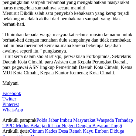
pengangkutan sampah terhambat yang mengakibatkan masyarakat
harus mengelola sampahnya secara mandiri.
Menurut Dikdik salah satu penyebab kebakaran yang kerap terjadi
belakangan adalah akibat dari pembakaran sampah yang tidak
berhati-hati.
“Dihimbau kepada warga masyarakat selama musim kemarau untuk
berhati-hati dengan menahan dulu sampahnya dan tidak membakar,
hal ini bisa merembet kemana-mana karena beberapa kejadian
awalnya seperti itu,” pungkasnya.
Turut serta dalam sholat istisqo, perwakilan Forkopimda, Sekretaris
Daerah Kota Cimahi, para Asisten dan Kepala Perangkat Daerah,
para pegawai ASN lingkup Pemerintah Daerah Kota Cimahi, Ketua
MUI Kota Cimahi, Kepala Kantor Kemenag Kota Cimahi.
Mulyani
Facebook
Twitter
Pinterest
WhatsApp
Artikulli paraprak
Polda Jabar Imbau Masyarakat Waspada Terhadap
TPPO Modus Bekerja di Luar Negeri Dengan Bayaran Tinggi
Artikulli tjetër
Oknum Kades Desa Renah Kayu Embun Diduga