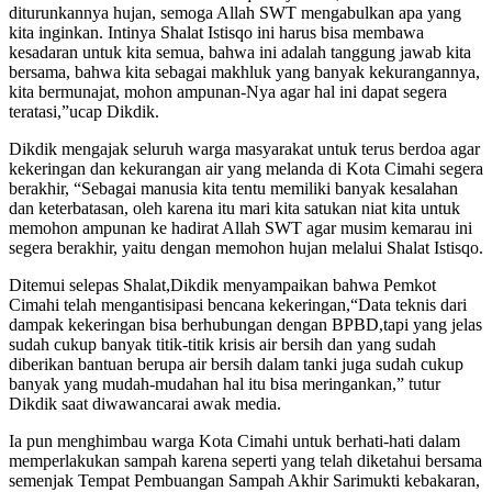
diturunkannya hujan, semoga Allah SWT mengabulkan apa yang
kita inginkan. Intinya Shalat Istisqo ini harus bisa membawa
kesadaran untuk kita semua, bahwa ini adalah tanggung jawab kita
bersama, bahwa kita sebagai makhluk yang banyak kekurangannya,
kita bermunajat, mohon ampunan-Nya agar hal ini dapat segera
teratasi,”ucap Dikdik.
Dikdik mengajak seluruh warga masyarakat untuk terus berdoa agar
kekeringan dan kekurangan air yang melanda di Kota Cimahi segera
berakhir, “Sebagai manusia kita tentu memiliki banyak kesalahan
dan keterbatasan, oleh karena itu mari kita satukan niat kita untuk
memohon ampunan ke hadirat Allah SWT agar musim kemarau ini
segera berakhir, yaitu dengan memohon hujan melalui Shalat Istisqo.
Ditemui selepas Shalat,Dikdik menyampaikan bahwa Pemkot
Cimahi telah mengantisipasi bencana kekeringan,“Data teknis dari
dampak kekeringan bisa berhubungan dengan BPBD,tapi yang jelas
sudah cukup banyak titik-titik krisis air bersih dan yang sudah
diberikan bantuan berupa air bersih dalam tanki juga sudah cukup
banyak yang mudah-mudahan hal itu bisa meringankan,” tutur
Dikdik saat diwawancarai awak media.
Ia pun menghimbau warga Kota Cimahi untuk berhati-hati dalam
memperlakukan sampah karena seperti yang telah diketahui bersama
semenjak Tempat Pembuangan Sampah Akhir Sarimukti kebakaran,