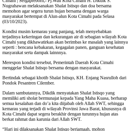
Cimahi | Sergapreborn,- Pj.Wali Kota Cimahi H. Dikdik S.
Nugrahawan melaksanakan Shalat Istisqo dan doa bersama
memohon agar segera turun hujan bersama dengan warga
masyarakat bertempat di Alun-alun Kota Cimahi pada Selasa
(03/10/2023).
Kondisi musim kemarau yang panjang, telah menyebabkan
terjadinya kekeringan dan kekurangan air di sebagian wilayah Kota
Cimahi yang dikhawatirkan akan berimbas ke masalah yang lainnya
seperti : bencana kebakaran, kegagalan panen, ganguan kesehatan
masyarakat serta dampak lainnnya.
Merespon kondisi tersebut, Pemerintah Daerah Kota Cimahi
menggelar Shalat Istisqo bersama dengan masyarakat.
Bertindak sebagai khotib Shalat Istisqo, KH. Enjang Nasrulloh dari
Pondok Pesantren Cilember.
Dalam sambutannya, Dikdik menyatakan Shalat Istisqo yang
memiliki arti sholat bermunajat kepada Yang Maha Kuasa, berharap
semua kesalahan dan do’a kita diijabah oleh Allah SWT, sehingga
kemarau yang terjadi di wilayah Provinsi Jawa Barat, khususnya di
Kota Cimahi dapat segera berakhir dengan turunnya hujan atas
berkat rahmat dan karunia dari Allah SWT.
“Hari ini dilaksanakan Shalat Istisqo berjamaah, mohon