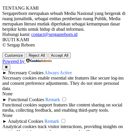
TENTANG KAMI
Sergapreborn merupakan sebuah Media Nasional yang bergerak di
ruang jurnalistik, sebagai entitas pemberian ruang Publik, Media
merupakan literasi mutlak diperlukan sebagai kemampuan dasar
berpikir kritis untuk hidup di abad informasi.
Hubungi kami:
contact@sergapreborn.id
IKUTI KAMI
© Sergap Reborn
Customize
Reject All
Accept All
Powered by
✖
►
Necessary Cookies
Always Active
Necessary cookies enable essential site features like secure log-ins
and consent preference adjustments. They do not store personal
data.
None
►
Functional Cookies
Remark
Functional cookies support features like content sharing on social
media, collecting feedback, and enabling third-party tools.
None
►
Analytical Cookies
Remark
Analytical cookies track visitor interactions, providing insights on