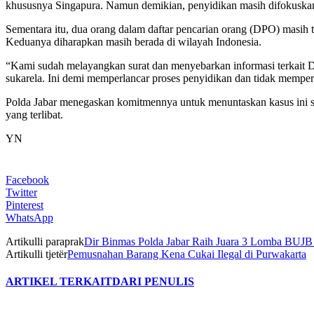
khususnya Singapura. Namun demikian, penyidikan masih difokuskan d
Sementara itu, dua orang dalam daftar pencarian orang (DPO) masih t
Keduanya diharapkan masih berada di wilayah Indonesia.
“Kami sudah melayangkan surat dan menyebarkan informasi terkait DP
sukarela. Ini demi memperlancar proses penyidikan dan tidak mempe
Polda Jabar menegaskan komitmennya untuk menuntaskan kasus ini s
yang terlibat.
YN
Facebook
Twitter
Pinterest
WhatsApp
Artikulli paraprak
Dir Binmas Polda Jabar Raih Juara 3 Lomba BUJB T
Artikulli tjetër
Pemusnahan Barang Kena Cukai Ilegal di Purwakarta
ARTIKEL TERKAIT
DARI PENULIS