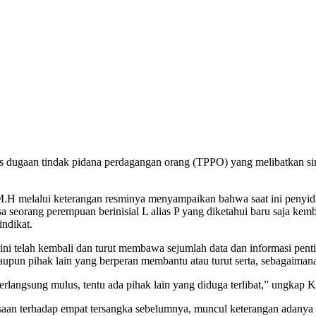
dugaan tindak pidana perdagangan orang (TPPO) yang melibatkan sindi
 melalui keterangan resminya menyampaikan bahwa saat ini penyidik
a seorang perempuan berinisial L alias P yang diketahui baru saja ke
ndikat.
ini telah kembali dan turut membawa sejumlah data dan informasi penti
upun pihak lain yang berperan membantu atau turut serta, sebagaiman
erlangsung mulus, tentu ada pihak lain yang diduga terlibat,” ungkap
saan terhadap empat tersangka sebelumnya, muncul keterangan adanya ke