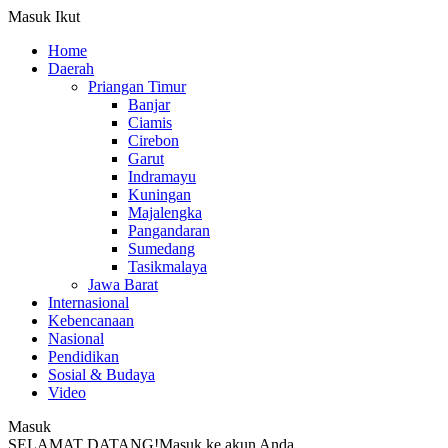
Masuk
Ikut
Home
Daerah
Priangan Timur
Banjar
Ciamis
Cirebon
Garut
Indramayu
Kuningan
Majalengka
Pangandaran
Sumedang
Tasikmalaya
Jawa Barat
Internasional
Kebencanaan
Nasional
Pendidikan
Sosial & Budaya
Video
Masuk
SELAMAT DATANG!
Masuk ke akun Anda