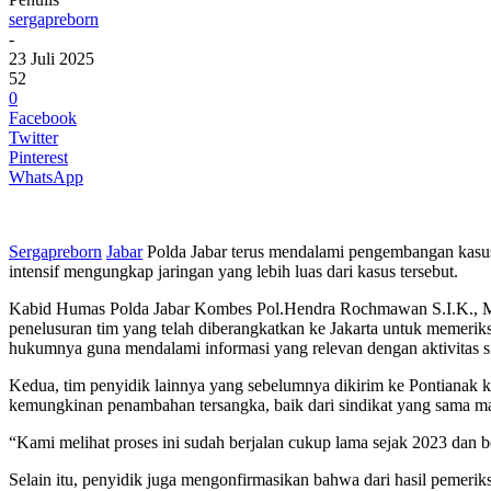
sergapreborn
-
23 Juli 2025
52
0
Facebook
Twitter
Pinterest
WhatsApp
Sergapreborn
Jabar
Polda Jabar terus mendalami pengembangan kasus 
intensif mengungkap jaringan yang lebih luas dari kasus tersebut.
Kabid Humas Polda Jabar Kombes Pol.Hendra Rochmawan S.I.K., M.H
penelusuran tim yang telah diberangkatkan ke Jakarta untuk memeriks
hukumnya guna mendalami informasi yang relevan dengan aktivitas si
Kedua, tim penyidik lainnya yang sebelumnya dikirim ke Pontianak k
kemungkinan penambahan tersangka, baik dari sindikat yang sama ma
“Kami melihat proses ini sudah berjalan cukup lama sejak 2023 dan b
Selain itu, penyidik juga mengonfirmasikan bahwa dari hasil pemerik