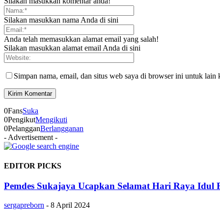
Silakan masukkan komentar anda!
Silakan masukkan nama Anda di sini
Anda telah memasukkan alamat email yang salah!
Silakan masukkan alamat email Anda di sini
Simpan nama, email, dan situs web saya di browser ini untuk lain 
0
Fans
Suka
0
Pengikut
Mengikuti
0
Pelanggan
Berlangganan
- Advertisement -
EDITOR PICKS
Pemdes Sukajaya Ucapkan Selamat Hari Raya Idul F
sergapreborn
-
8 April 2024