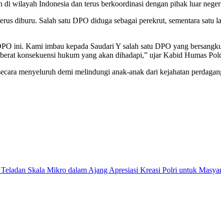
i wilayah Indonesia dan terus berkoordinasi dengan pihak luar negeri
erus diburu. Salah satu DPO diduga sebagai perekrut, sementara satu 
O ini. Kami imbau kepada Saudari Y salah satu DPO yang bersangkutan
rberat konsekuensi hukum yang akan dihadapi,” ujar Kabid Humas Pold
ecara menyeluruh demi melindungi anak-anak dari kejahatan perdagan
eladan Skala Mikro dalam Ajang Apresiasi Kreasi Polri untuk Masya