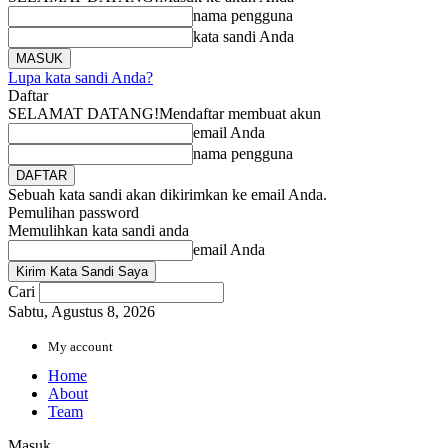
nama pengguna
kata sandi Anda
Lupa kata sandi Anda?
Daftar
SELAMAT DATANG!
Mendaftar membuat akun
email Anda
nama pengguna
Sebuah kata sandi akan dikirimkan ke email Anda.
Pemulihan password
Memulihkan kata sandi anda
email Anda
Cari
Sabtu, Agustus 8, 2026
My account
Home
About
Team
Masuk