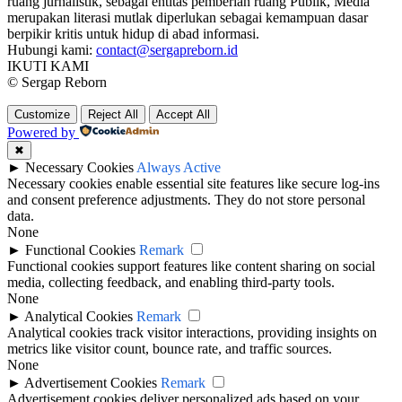
ruang jurnalistik, sebagai entitas pemberian ruang Publik, Media
merupakan literasi mutlak diperlukan sebagai kemampuan dasar
berpikir kritis untuk hidup di abad informasi.
Hubungi kami:
contact@sergapreborn.id
IKUTI KAMI
© Sergap Reborn
Customize
Reject All
Accept All
Powered by
✖
►
Necessary Cookies
Always Active
Necessary cookies enable essential site features like secure log-ins
and consent preference adjustments. They do not store personal
data.
None
►
Functional Cookies
Remark
Functional cookies support features like content sharing on social
media, collecting feedback, and enabling third-party tools.
None
►
Analytical Cookies
Remark
Analytical cookies track visitor interactions, providing insights on
metrics like visitor count, bounce rate, and traffic sources.
None
►
Advertisement Cookies
Remark
Advertisement cookies deliver personalized ads based on your