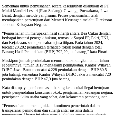
Sementara untuk pemusnahan secara keseluruhan dilakukan di PT
Mukti Mandiri Lestari (Plan Sadang), Ciwangi, Purwakarta, Jawa
Barat, dengan metode yang sama. Proses pemusnahan telah
mendapatkan persetujuan dari Menteri Keuangan melalui Direktorat
Jenderal Kekayaan Negara.
“Pemusnahan ini merupakan hasil sinergi antara Bea Cukai dengan
berbagai instansi penegak hukum, termasuk Satpol PP, Polri, TNI,
dan Kejaksaan, serta perusahaan jasa titipan. Pada tahun 2024,
tercatat 20.282 penindakan terhadap rokok ilegal dengan total
Barang Hasil Penindakan (BHP) 792,29 juta batang,” kata Finari.
Meskipun jumlah penindakan menurun dibandingkan tahun-tahun
sebelumnya, jumlah BHP mengalami peningkatan. Kantor Wilayah
DJBC Jawa Barat mencatat 4.228 penindakan dengan BHP 60,5
juta batang, sementara Kantor Wilayah DJBC Jakarta mencatat 720
penindakan dengan BHP 47,9 juta batang.
Kata dia, upaya pemberantasan barang kena cukai ilegal bertujuan
untuk pengendalian konsumsi rokok, pengamanan keuangan negara,
penciptaan iklim usaha yang sehat, dan kelancaran pembangunan.
“Pemusnahan ini menunjukkan komitmen pemerintah dalam
transparansi penindakan dan sinergi antar instansi dalam
pengawasan. Upaya ini akan terus dilakukan secara menyeluruh