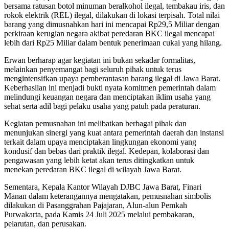
bersama ratusan botol minuman beralkohol ilegal, tembakau iris, dan
rokok elektrik (REL) ilegal, dilakukan di lokasi terpisah. Total nilai
barang yang dimusnahkan hari ini mencapai Rp29,5 Miliar dengan
perkiraan kerugian negara akibat peredaran BKC ilegal mencapai
lebih dari Rp25 Miliar dalam bentuk penerimaan cukai yang hilang.
Erwan berharap agar kegiatan ini bukan sekadar formalitas,
melainkan penyemangat bagi seluruh pihak untuk terus
mengintensifkan upaya pemberantasan barang ilegal di Jawa Barat.
Keberhasilan ini menjadi bukti nyata komitmen pemerintah dalam
melindungi keuangan negara dan menciptakan iklim usaha yang
sehat serta adil bagi pelaku usaha yang patuh pada peraturan.
Kegiatan pemusnahan ini melibatkan berbagai pihak dan
menunjukan sinergi yang kuat antara pemerintah daerah dan instansi
terkait dalam upaya menciptakan lingkungan ekonomi yang
kondusif dan bebas dari praktik ilegal. Kedepan, kolaborasi dan
pengawasan yang lebih ketat akan terus ditingkatkan untuk
menekan peredaran BKC ilegal di wilayah Jawa Barat.
Sementara, Kepala Kantor Wilayah DJBC Jawa Barat, Finari
Manan dalam keterangannya mengatakan, pemusnahan simbolis
dilakukan di Pasanggrahan Pajajaran, Alun-alun Pemkah
Purwakarta, pada Kamis 24 Juli 2025 melalui pembakaran,
pelarutan, dan perusakan.