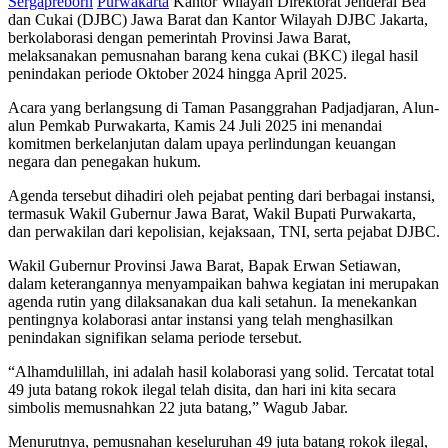
Sergapreborn
Purwakarta
Kantor Wilayah Direktorat Jenderal Bea
dan Cukai (DJBC) Jawa Barat dan Kantor Wilayah DJBC Jakarta,
berkolaborasi dengan pemerintah Provinsi Jawa Barat,
melaksanakan pemusnahan barang kena cukai (BKC) ilegal hasil
penindakan periode Oktober 2024 hingga April 2025.
Acara yang berlangsung di Taman Pasanggrahan Padjadjaran, Alun-
alun Pemkab Purwakarta, Kamis 24 Juli 2025 ini menandai
komitmen berkelanjutan dalam upaya perlindungan keuangan
negara dan penegakan hukum.
Agenda tersebut dihadiri oleh pejabat penting dari berbagai instansi,
termasuk Wakil Gubernur Jawa Barat, Wakil Bupati Purwakarta,
dan perwakilan dari kepolisian, kejaksaan, TNI, serta pejabat DJBC.
Wakil Gubernur Provinsi Jawa Barat, Bapak Erwan Setiawan,
dalam keterangannya menyampaikan bahwa kegiatan ini merupakan
agenda rutin yang dilaksanakan dua kali setahun. Ia menekankan
pentingnya kolaborasi antar instansi yang telah menghasilkan
penindakan signifikan selama periode tersebut.
“Alhamdulillah, ini adalah hasil kolaborasi yang solid. Tercatat total
49 juta batang rokok ilegal telah disita, dan hari ini kita secara
simbolis memusnahkan 22 juta batang,” Wagub Jabar.
Menurutnya, pemusnahan keseluruhan 49 juta batang rokok ilegal,