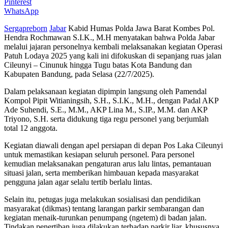
Pinterest
WhatsApp
Sergapreborn
Jabar
Kabid Humas Polda Jawa Barat Kombes Pol.
Hendra Rochmawan S.I.K., M.H menyatakan bahwa Polda Jabar
melalui jajaran personelnya kembali melaksanakan kegiatan Operasi
Patuh Lodaya 2025 yang kali ini difokuskan di sepanjang ruas jalan
Cileunyi – Cinunuk hingga Tugu batas Kota Bandung dan
Kabupaten Bandung, pada Selasa (22/7/2025).
Dalam pelaksanaan kegiatan dipimpin langsung oleh Pamendal
Kompol Pipit Witianingsih, S.H., S.I.K., M.H., dengan Padal AKP
Ade Suhendi, S.E., M.M., AKP Lina M., S.IP., M.M. dan AKP
Triyono, S.H. serta didukung tiga regu personel yang berjumlah
total 12 anggota.
Kegiatan diawali dengan apel persiapan di depan Pos Laka Cileunyi
untuk memastikan kesiapan seluruh personel. Para personel
kemudian melaksanakan pengaturan arus lalu lintas, pemantauan
situasi jalan, serta memberikan himbauan kepada masyarakat
pengguna jalan agar selalu tertib berlalu lintas.
Selain itu, petugas juga melakukan sosialisasi dan pendidikan
masyarakat (dikmas) tentang larangan parkir sembarangan dan
kegiatan menaik-turunkan penumpang (ngetem) di badan jalan.
Tindakan penertiban juga dilakukan terhadap parkir liar, khususnya