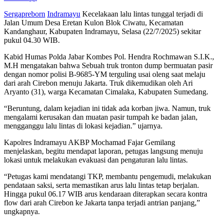
Sergapreborn
Indramayu
Kecelakaan lalu lintas tunggal terjadi di
Jalan Umum Desa Eretan Kulon Blok Ciwatu, Kecamatan
Kandanghaur, Kabupaten Indramayu, Selasa (22/7/2025) sekitar
pukul 04.30 WIB.
Kabid Humas Polda Jabar Kombes Pol. Hendra Rochmawan S.I.K.,
M.H mengatakan bahwa Sebuah truk tronton dump bermuatan pasir
dengan nomor polisi B-9685-YM terguling usai oleng saat melaju
dari arah Cirebon menuju Jakarta. Truk dikemudikan oleh Ari
Aryanto (31), warga Kecamatan Cimalaka, Kabupaten Sumedang.
“Beruntung, dalam kejadian ini tidak ada korban jiwa. Namun, truk
mengalami kerusakan dan muatan pasir tumpah ke badan jalan,
mengganggu lalu lintas di lokasi kejadian.” ujarnya.
Kapolres Indramayu AKBP Mochamad Fajar Gemilang
menjelaskan, begitu mendapat laporan, petugas langsung menuju
lokasi untuk melakukan evakuasi dan pengaturan lalu lintas.
“Petugas kami mendatangi TKP, membantu pengemudi, melakukan
pendataan saksi, serta memastikan arus lalu lintas tetap berjalan.
Hingga pukul 06.17 WIB arus kendaraan diterapkan secara kontra
flow dari arah Cirebon ke Jakarta tanpa terjadi antrian panjang,”
ungkapnya.