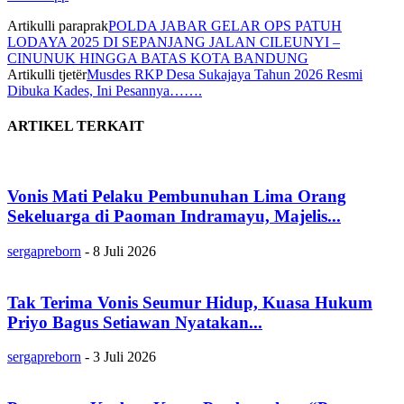
Artikulli paraprak
POLDA JABAR GELAR OPS PATUH
LODAYA 2025 DI SEPANJANG JALAN CILEUNYI –
CINUNUK HINGGA BATAS KOTA BANDUNG
Artikulli tjetër
Musdes RKP Desa Sukajaya Tahun 2026 Resmi
Dibuka Kades, Ini Pesannya…….
ARTIKEL TERKAIT
Vonis Mati Pelaku Pembunuhan Lima Orang
Sekeluarga di Paoman Indramayu, Majelis...
sergapreborn
-
8 Juli 2026
Tak Terima Vonis Seumur Hidup, Kuasa Hukum
Priyo Bagus Setiawan Nyatakan...
sergapreborn
-
3 Juli 2026