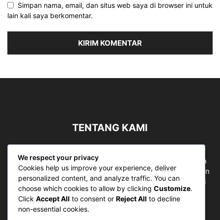
Simpan nama, email, dan situs web saya di browser ini untuk
lain kali saya berkomentar.
TENTANG KAMI
Sergapreborn merupakan sebuah Media Nasional yang
We respect your privacy
bergerak di ruang jurnalistik, sebagai entitas pemberian
Cookies help us improve your experience, deliver
ruang Publik, Media merupakan literasi mutlak diperlukan
personalized content, and analyze traffic. You can
sebagai kemampuan dasar berpikir kritis untuk hidup di
choose which cookies to allow by clicking
Customize
.
abad informasi.
Click
Accept All
to consent or
Reject All
to decline
non-essential cookies.
Hubungi kami:
contact@sergapreborn.id