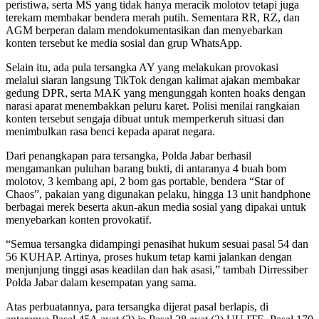
peristiwa, serta MS yang tidak hanya meracik molotov tetapi juga
terekam membakar bendera merah putih. Sementara RR, RZ, dan
AGM berperan dalam mendokumentasikan dan menyebarkan
konten tersebut ke media sosial dan grup WhatsApp.
Selain itu, ada pula tersangka AY yang melakukan provokasi
melalui siaran langsung TikTok dengan kalimat ajakan membakar
gedung DPR, serta MAK yang mengunggah konten hoaks dengan
narasi aparat menembakkan peluru karet. Polisi menilai rangkaian
konten tersebut sengaja dibuat untuk memperkeruh situasi dan
menimbulkan rasa benci kepada aparat negara.
Dari penangkapan para tersangka, Polda Jabar berhasil
mengamankan puluhan barang bukti, di antaranya 4 buah bom
molotov, 3 kembang api, 2 bom gas portable, bendera “Star of
Chaos”, pakaian yang digunakan pelaku, hingga 13 unit handphone
berbagai merek beserta akun-akun media sosial yang dipakai untuk
menyebarkan konten provokatif.
“Semua tersangka didampingi penasihat hukum sesuai pasal 54 dan
56 KUHAP. Artinya, proses hukum tetap kami jalankan dengan
menjunjung tinggi asas keadilan dan hak asasi,” tambah Dirressiber
Polda Jabar dalam kesempatan yang sama.
Atas perbuatannya, para tersangka dijerat pasal berlapis, di