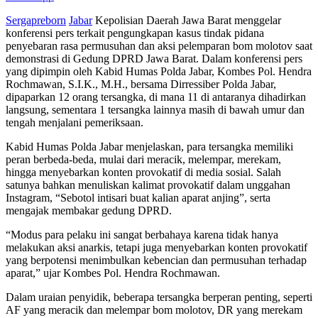
Sergapreborn
Jabar
Kepolisian Daerah Jawa Barat menggelar
konferensi pers terkait pengungkapan kasus tindak pidana
penyebaran rasa permusuhan dan aksi pelemparan bom molotov saat
demonstrasi di Gedung DPRD Jawa Barat. Dalam konferensi pers
yang dipimpin oleh Kabid Humas Polda Jabar, Kombes Pol. Hendra
Rochmawan, S.I.K., M.H., bersama Dirressiber Polda Jabar,
dipaparkan 12 orang tersangka, di mana 11 di antaranya dihadirkan
langsung, sementara 1 tersangka lainnya masih di bawah umur dan
tengah menjalani pemeriksaan.
Kabid Humas Polda Jabar menjelaskan, para tersangka memiliki
peran berbeda-beda, mulai dari meracik, melempar, merekam,
hingga menyebarkan konten provokatif di media sosial. Salah
satunya bahkan menuliskan kalimat provokatif dalam unggahan
Instagram, “Sebotol intisari buat kalian aparat anjing”, serta
mengajak membakar gedung DPRD.
“Modus para pelaku ini sangat berbahaya karena tidak hanya
melakukan aksi anarkis, tetapi juga menyebarkan konten provokatif
yang berpotensi menimbulkan kebencian dan permusuhan terhadap
aparat,” ujar Kombes Pol. Hendra Rochmawan.
Dalam uraian penyidik, beberapa tersangka berperan penting, seperti
AF yang meracik dan melempar bom molotov, DR yang merekam