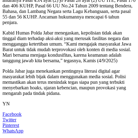
antaranya Pasal 45A ayat (2) jo Pasal 28 ayat (2) UU ITE, Pasal 170
dan 406 KUHP, Pasal 66 UU No.24 Tahun 2009 tentang Bendera,
Bahasa, dan Lambang Negara serta Lagu Kebangsaan, serta pasal
55 dan 56 KUHP. Ancaman hukumannya mencapai 6 tahun
penjara.
Kabid Humas Polda Jabar menegaskan, kepolisian tidak akan
tinggal diam terhadap aksi-aksi yang merusak fasilitas negara dan
mengganggu ketertiban umum. “Kami mengajak masyarakat Jawa
Barat untuk tidak mudah terprovokasi oleh konten di media sosial.
Mari bersama menjaga kondusifitas, karena keamanan adalah
tanggung jawab kita bersama,” tegasnya, Kamis (4/9/2025)
Polda Jabar juga menekankan pentingnya literasi digital agar
masyarakat lebih bijak dalam menggunakan media sosial. Polisi
memastikan akan terus menindak tegas siapa pun yang terbukti
menyebarkan hoaks, ujaran kebencian, maupun provokasi yang
mengarah pada tindak pidana.
YN
Facebook
Twitter
Pinterest
WhatsApp